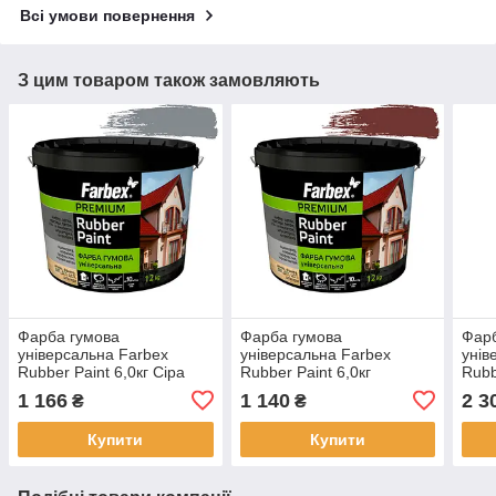
Всі умови повернення
З цим товаром також замовляють
Фарба гумова
Фарба гумова
Фарб
універсальна Farbex
універсальна Farbex
унів
Rubber Paint 6,0кг Сіра
Rubber Paint 6,0кг
Rubb
RAL7046 матова акрилова
Червоно-коричнева
Кор
1 166
1 140
2 3
₴
₴
еластична прогумована
RAL3009 матова акрилова
мато
еластична прогумована
елас
Купити
Купити