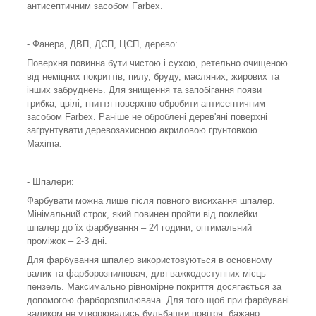
антисептичним засобом Farbex.
- Фанера, ДВП, ДСП, ЦСП, дерево:
Поверхня повинна бути чистою і сухою, ретельно очищеною
від неміцних покриттів, пилу, бруду, масляних, жирових та
інших забруднень. Для знищення та запобігання появи
грибка, цвілі, гниття поверхню обробити антисептичним
засобом Farbex. Раніше не оброблені дерев'яні поверхні
заґрунтувати деревозахисною акриловою ґрунтовкою
Maxima.
- Шпалери:
Фарбувати можна лише після повного висихання шпалер.
Мінімальний строк, який повинен пройти від поклейки
шпалер до їх фарбування – 24 години, оптимальний
проміжок – 2-3 дні.
Для фарбування шпалер використовуються в основному
валик та фарборозпилювач, для важкодоступних місць –
пензель. Максимально рівномірне покриття досягається за
допомогою фарборозпилювача. Для того щоб при фарбувані
валиком не утворювались бульбашки повітря, бажано