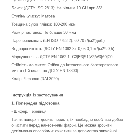
Блиск (ДСТУ ISO 2813): Не більше 10 GU при 85°
Ступінь блиску: Матова
Товщина сухої плівки: 100-200 мкм
Розмір частинок: Не більше 30 мкм
Паропроникність (EN ISO 7783-2): 60-70 г/(м2*доб.)
Водопроникність (ДСТУ EN 1062-3): 0,05-0,1 кг/(м2*ч0,5)
Маркування за ДСТУ EN 1062-1: G3|E3|S1|V2|W3|A0|C0
Стійкість до миття: Стійка до інтенсивного багаторазового
миття (1-й класс по ДСТУ EN 13300)
Колір: Червона (RAL3020)
Інструкція із застосування
1. Попередня підготовка
- Шифер, черепиця:
Так як поверхні досить пористі, їх необхідно особливо добре
очистити перед нанесенням фарби. Це можна зробити
декількома способами: очистити за допомогою звичайної