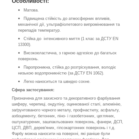
Особливості:
Матова.
Підвищена стійкість до атмосферних впливів,
механічної дії, ультрафіолетового випромінювання та
перепадів температур.
Стійка до інтенсивного миття (1 клас за ДСТУ EN
13300).
Високоеластична, з гарною адгезією до багатьох
поверхонь.
Паропроникна, стійка до розтріскування, володіє
низькою водопроникністю (за ДСТУ EN 1062).
Легко наноситься та швидко сохне.
Сфера застосування:
Призначена для захисного та декоративного фарбування
шиферу, черепиці, ондуліну, оцинкованої сталі, алюмінію,
заґрунтованого чорного металу, профнастилу, асфальту,
азбоцементу, бетонних, піно- і газобетонних, цегляних,
оштукатурених, зашпакльованих поверхонь, фанери, ДСП,
ЦСП, ДВП, дерев'яних, гіпсокартонних поверхонь і т.д.
Фарбу можна наносити на поверхні, які раніше були