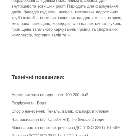
пофарбовані алкідними і масляними фарбами. Для
внутрішніх та зовнішніх робіт. Підходить для фарбування
дахів, фасадів будівель, цоколів, металевих водостічних
труб і жолобів, цегляних і кам'яних кладок, стовпів, огорож,
житлових приміщень, коридорів, стін ванних кімнат, кухонь,
приміщень загального харчування, ігрових та спортивних
комплексів, торгових залів та ін.
Технічні показники:
Норма витрати на один шар: 100-200 г/м2
Розріджувач: Вода
Спосіб нанесення: Пензль, валик, фарборозпилювач
Час висихання (23 °С, 50% RH): Не більше 2 годин
Масова частка нелетких речовин (ДСТУ ISO 3251): 51-56%
Густина (ДСТУ ISO 2811-1): 1,27-1,3 г/см3