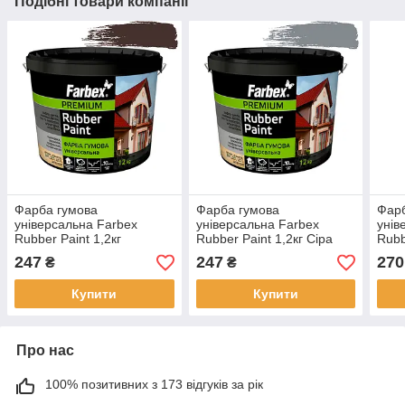
Подібні товари компанії
Фарба гумова
Фарба гумова
Фарб
універсальна Farbex
універсальна Farbex
унів
Rubber Paint 1,2кг
Rubber Paint 1,2кг Сіра
Rubb
Коричнева RAL8017
RAL7046 матова акрилова
RAL9
247
247
270
₴
₴
матова акрилова
еластична прогумована
елас
еластична прогумована
Купити
Купити
Про нас
100% позитивних з 173 відгуків за рік