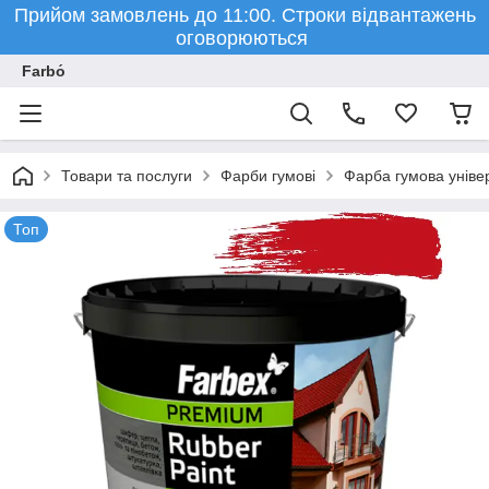
Прийом замовлень до 11:00. Строки відвантажень
оговорюються
Farbо́
Товари та послуги
Фарби гумові
Фарба гумова уніве
Топ