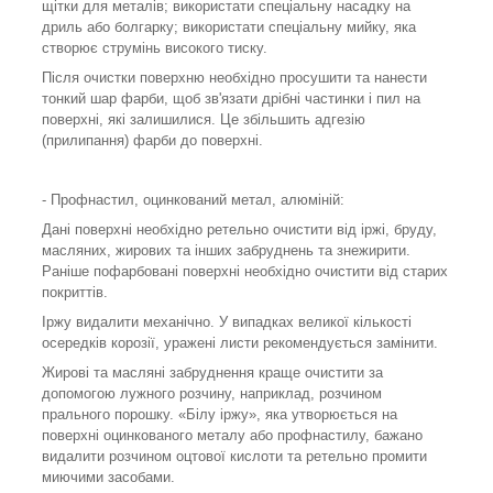
щітки для металів; використати спеціальну насадку на
дриль або болгарку; використати спеціальну мийку, яка
створює струмінь високого тиску.
Після очистки поверхню необхідно просушити та нанести
тонкий шар фарби, щоб зв'язати дрібні частинки і пил на
поверхні, які залишилися. Це збільшить адгезію
(прилипання) фарби до поверхні.
- Профнастил, оцинкований метал, алюміній:
Дані поверхні необхідно ретельно очистити від іржі, бруду,
масляних, жирових та інших забруднень та знежирити.
Раніше пофарбовані поверхні необхідно очистити від старих
покриттів.
Іржу видалити механічно. У випадках великої кількості
осередків корозії, уражені листи рекомендується замінити.
Жирові та масляні забруднення краще очистити за
допомогою лужного розчину, наприклад, розчином
прального порошку. «Білу іржу», яка утворюється на
поверхні оцинкованого металу або профнастилу, бажано
видалити розчином оцтової кислоти та ретельно промити
миючими засобами.