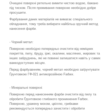
Очищені поверхні ретельно вимити чистою водою, бажано
під тиском. Після промивання поверхню необхідно добре
просушити.
Фарбування даних матеріалів не вимагає спеціального
обладнання, тому треба вибирати найбільш зручний метод
нанесення фарби.
- Чорний метал:
Поверхню необхідно попередньо очистити від неміцних
покриттів, пилу, бруду, іржі, окалини, масляних, жирових та
інших забруднень, які не повинні залишатися навіть у самих
важкодоступних місцях.
Перед фарбуавнням, чорний метал необхідно заґрунтувати
Ґрунтовкою ГФ-021 антикорозійною Farbex.
- Мінеральні поверхні:
Поверхню перед нанесенням фарби очистити від пилу та
обробити Ґрунтовкою глибокого проникнення Farbex.
Поверхню, уражену мохом, цвіллю, грибками
рекомендується попередньо зачистити і обробити