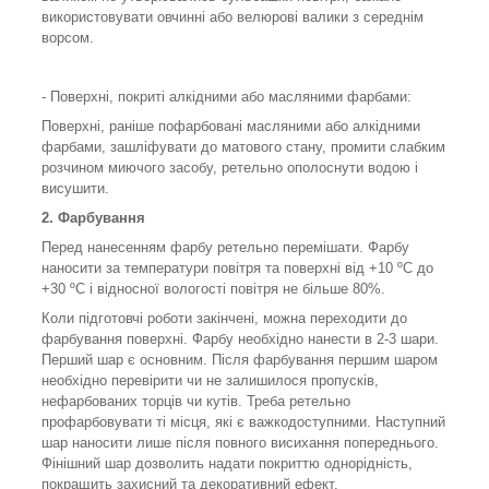
використовувати овчинні або велюрові валики з середнім
ворсом.
- Поверхні, покриті алкідними або масляними фарбами:
Поверхні, раніше пофарбовані масляними або алкідними
фарбами, зашліфувати до матового стану, промити слабким
розчином миючого засобу, ретельно ополоснути водою і
висушити.
2. Фарбування
Перед нанесенням фарбу ретельно перемішати. Фарбу
наносити за температури повітря та поверхні від +10 ºС до
+30 ºС і відносної вологості повітря не більше 80%.
Коли підготовчі роботи закінчені, можна переходити до
фарбування поверхні. Фарбу необхідно нанести в 2-3 шари.
Перший шар є основним. Після фарбування першим шаром
необхідно перевірити чи не залишилося пропусків,
нефарбованих торців чи кутів. Треба ретельно
профарбовувати ті місця, які є важкодоступними. Наступний
шар наносити лише після повного висихання попереднього.
Фінішний шар дозволить надати покриттю однорідність,
покращить захисний та декоративний ефект.