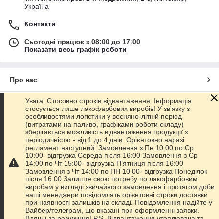
Україна
Контакти
Сьогодні працює з 08:00 до 17:00
Показати весь графік роботи
Про нас
Увага! Стосовно строків відвантаження. Інформація
Контакти
стосується лише лакофарбових виробів! У зв'язку з
особливостями логістики у весняно-літній період
(витратами на паливо, графіками роботи складу)
Доставка та оплата
зберігається можливість відвантаження продукції з
періодичністю - від 1 до 4 днів. Орієнтовно наразі
регламент наступний: Замовлення з Пн 10:00 по Ср
Графік роботи
10:00- відгрузка Середа після 16:00 Замовлення з Ср
14:00 по Чт 15:00- відгрузка П’ятниця після 16:00
Замовлення з Чт 14:00 по ПН 10:00- відгрузка Понеділок
Повна версія сайту
після 16:00 Залиште свою потребу по лакофарбовим
виробам у вигляді звичайного замовлення і протягом доби
наші менеджери повідомлять орієнтовні строки доставки
Сайт створено на маркетплейсі
Prom.ua
при наявності залишків на складі. Повідомлення надійте у
Вайбер/телеграм, що вказані при оформленні заявки.
Вдячні за розуміння! P.S. Відвантаження утеплювача та