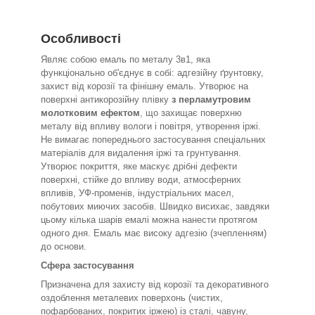
Особливості
Являє собою емаль по металу 3в1, яка
функціонально об'єднує в собі: адгезійну ґрунтовку,
захист від корозії та фінішну емаль. Утворює на
поверхні антикорозійну плівку
з перламутровим
молотковим ефектом
, що захищає поверхню
металу від впливу вологи і повітря, утворення іржі.
Не вимагає попереднього застосування спеціальних
матеріалів для видалення іржі та грунтування.
Утворює покриття, яке маскує дрібні дефекти
поверхні, стійке до впливу води, атмосферних
впливів, УФ-променів, індустріальних масел,
побутових миючих засобів. Швидко висихає, завдяки
цьому кілька шарів емалі можна нанести протягом
одного дня. Емаль має високу адгезію (зчепленням)
до основи.
Сфера застосування
Призначена для захисту від корозії та декоративного
оздоблення металевих поверхонь (чистих,
пофарбованих, покритих іржею) із сталі, чавуну,