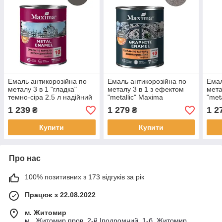
Емаль антикорозійна по
Емаль антикорозійна по
Емал
металу 3 в 1 "гладка"
металу 3 в 1 з ефектом
мета
темно-сіра 2.5 л надійний
"metallic" Maxima
"met
захист з глянцевим
Антрацит 2.3кг текстура
2.3к
1 239
1 279
1 2
₴
₴
ефектом
мерехтіння маскує та
маск
вирівнює нерівності
нері
Купити
Купити
Про нас
100% позитивних з 173 відгуків за рік
Працює з 22.08.2022
м. Житомир
м.. Житомир пров. 2-й Іподромний, 1-б, Житомир,