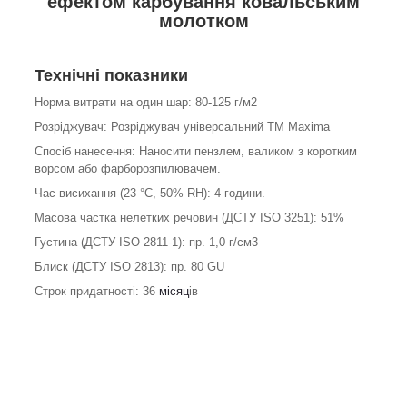
ефектом карбування ковальським
молотком
Технічні показники
Норма витрати на один шар: 80-125 г/м
2
Розріджувач: Розріджувач універсальний ТМ Maxima
Спосіб нанесення: Наносити пензлем, валиком з коротким
ворсом або фарборозпилювачем.
Час висихання (23 °С, 50% RH): 4 години.
Масова частка нелетких речовин (ДСТУ ISO 3251): 51%
Густина (ДСТУ ISO 2811-1): пр. 1,0 г/см
3
Блиск (ДСТУ ISO 2813): пр. 80 GU
Строк придатності: 36
місяц
ів