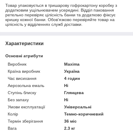
Товар упаковується в тришарову гофрокартону коробку з
додатковим ущільнювачем усередині. Відділ паковання
ретельно перевіряє цілісність банки та додатково фіксує
кришку кожної банки. Обов'язково перевіряйте товар на
цілісність у відділеннях служб доставки.
Характеристики
Основні атрибути
Виробник
Maxima
Країна виробник
Україна
Час висихання
4 годин
Аерозольна емаль
Ні
Ступінь блиску
Глянцева
Без запаху
Ні
Умови експлуатації
Універсальні
Колір
Темно-коричневий
Термін зберігання
36 міс
Вага
2.3 кг