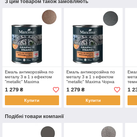
З цим товаром також замовляють
Емаль антикорозійна по
Емаль антикорозійна по
Емал
металу 3 в 1 з ефектом
металу 3 в 1 з ефектом
мета
"metallic" Maxima
"metallic" Maxima Чорна
темн
Коричнева 2.3кг текстура
2.3кг текстура мерехтіння
захи
1 279
1 279
1 2
₴
₴
мерехтіння маскує та
маскує та вирівнює
ефе
вирівнює нерівності
нерівності
Купити
Купити
Подібні товари компанії