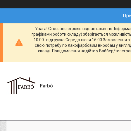
При
Увага! Стосовно строків відвантаження. Інформац
графіками роботи складу) зберігається можливість 
10:00- відгрузка Середа після 16:00 Замовлення з 
свою потребу по лакофарбовим виробам у вигляді
складі. Повідомлення надійте у Вайбер/телеграм
Farbо́