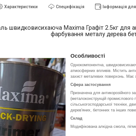
Характеристики
Специфікація
Інформація дл
аль швидковисихаюча Maxima Графіт 2.5кг для а
фарбування металу дерева бе
Особливості
Однокомпонентна, швидковисихаюча
атмосферних впливів. Містить анти
захист металевих поверхонь. Має х
Сфера застосування
Призначена для антикорозійного з
(металоконструкцій промислового п
сільськогосподарської техніки, двиг
дерев'яних, бетонних та інших пове
Склад
Модифікована алкідна смола, пігме