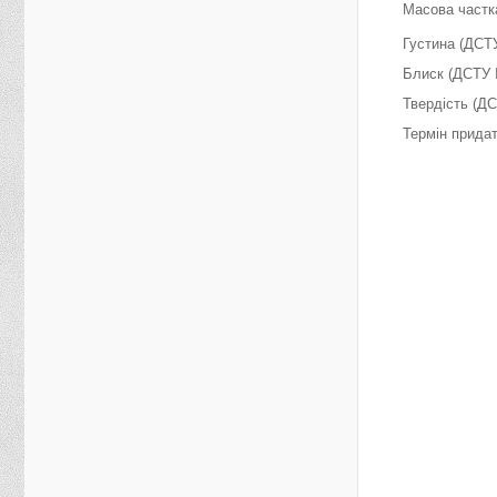
Масова частк
Густина (ДСТУ
Блиск (ДСТУ I
Твердість (ДС
Термін придат