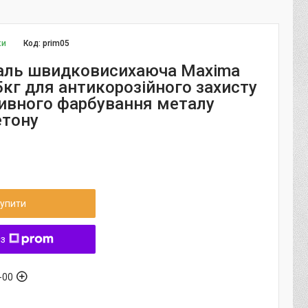
ки
Код:
prim05
аль швидковисихаюча Maxima
5кг для антикорозійного захисту
тивного фарбування металу
етону
упити
 з
-00