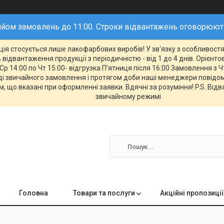
йом замовлень до 11:00. Строки відвантажень оговорюю
ія стосується лише лакофарбових виробів! У зв'язку з особливостям
відвантаження продукції з періодичністю - від 1 до 4 днів. Орієнт
Ср 14:00 по Чт 15:00- відгрузка П’ятниця після 16:00 Замовлення з Ч
 звичайного замовлення і протягом доби наші менеджери повідомл
, що вказані при оформленні заявки. Вдячні за розуміння! P.S. Від
звичайному режимі
Головна
Товари та послуги
Акційні пропозиції