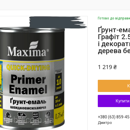
Готово до відправ
Ґрунт-ем
Графіт 2.
і декора
дерева б
1 219 ₴
К
Купити
+380 (63) 859-45
Дмитро