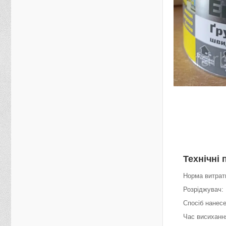
Технічні 
Норма витрати
Розріджувач:
Спосіб нанес
Час висихання