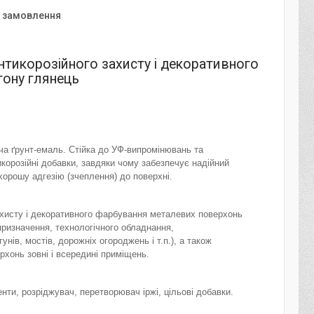
я замовлення
нтикорозійного захисту і декоративного
тону глянець
 ґрунт-емаль. Стійка до УФ-випромінювань та
корозійні добавки, завдяки чому забезпечує надійний
орошу адгезію (зчеплення) до поверхні.
ахисту і декоративного фарбування металевих поверхонь
ризначення, технологічного обладнання,
унів, мостів, дорожніх огороджень і т.п.), а також
рхонь зовні і всередині приміщень.
нти, розріджувач, перетворювач іржі, цільові добавки.