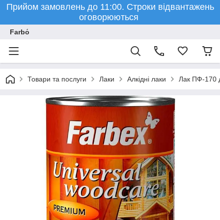
Прийом замовлень до 11:00. Строки відвантажень
оговорюються
Farbо́
Товари та послуги
Лаки
Алкідні лаки
Лак ПФ-170 д