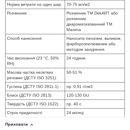
Норма витрати на один шар:
70-75 мл/м
2
Розчинник:
Розчинник ТМ DekART або
розчинник
деароматизованний ТМ
Maxima
Спосіб нанесення:
Наносити пензлем, валиком,
фарборозпилювачем або
методом занурення.
Час висихання (23 °С, 50%
24 години.
RH):
Масова частка нелетких
50-51 %
речовин (ДСТУ ISO 3251):
Густина (ДСТУ ISO 2811-1) :
пр. 0,91 г/см
3
Блиск (ДСТУ ISO 2813):
120-130 GU
Твердість (ДСТУ ISO 1522) :
пр. 40 с.
Строк придатності:
24 місяці
Приховати