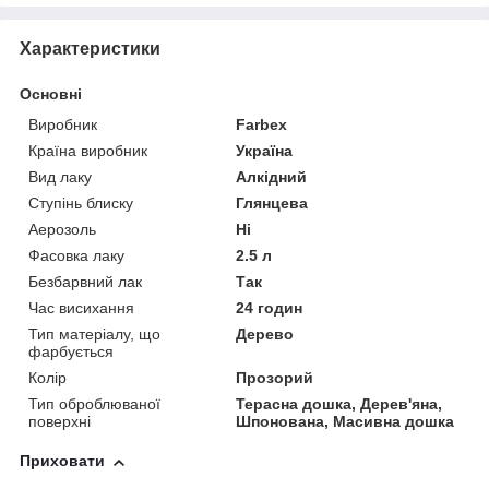
Характеристики
Основні
Виробник
Farbex
Країна виробник
Україна
Вид лаку
Алкідний
Ступінь блиску
Глянцева
Аерозоль
Ні
Фасовка лаку
2.5 л
Безбарвний лак
Так
Час висихання
24 годин
Тип матеріалу, що
Дерево
фарбується
Колір
Прозорий
Тип оброблюваної
Терасна дошка, Дерев'яна,
поверхні
Шпонована, Масивна дошка
Приховати