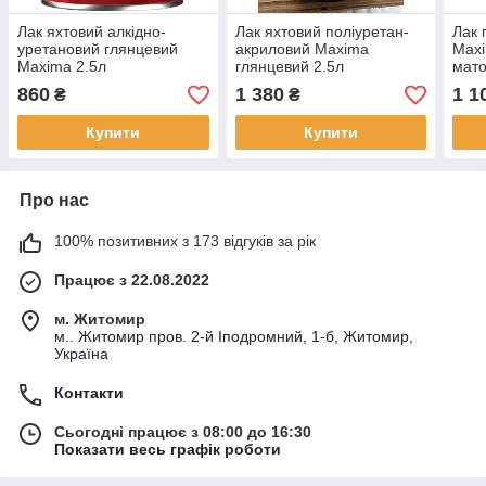
Лак яхтовий алкідно-
Лак яхтовий поліуретан-
Лак 
уретановий глянцевий
акриловий Maxima
Maxi
Maxima 2.5л
глянцевий 2.5л
мато
для 
860
1 380
1 1
₴
₴
Купити
Купити
Про нас
100% позитивних з 173 відгуків за рік
Працює з 22.08.2022
м. Житомир
м.. Житомир пров. 2-й Іподромний, 1-б, Житомир,
Україна
Контакти
Сьогодні працює з 08:00 до 16:30
Показати весь графік роботи