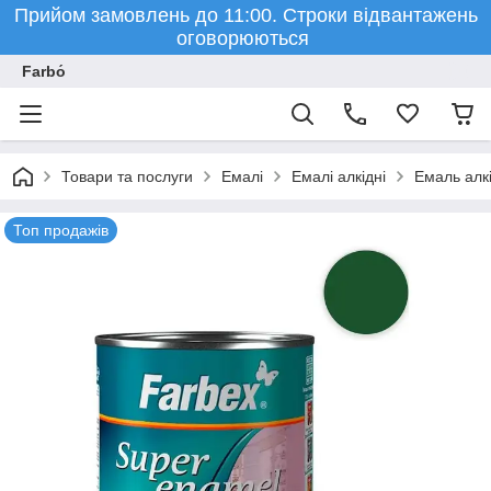
Прийом замовлень до 11:00. Строки відвантажень
оговорюються
Farbо́
Товари та послуги
Емалі
Емалі алкідні
Емаль алкі
Топ продажів