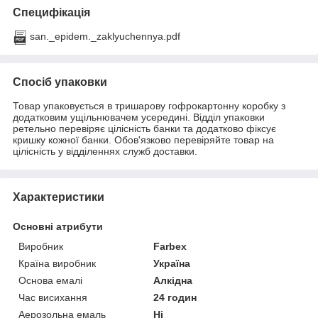
Специфікація
san._epidem._zaklyuchennya.pdf
Спосіб упаковки
Товар упаковується в тришарову гофрокартонну коробку з
додатковим ущільнювачем усередині. Відділ упаковки
ретельно перевіряє цілісність банки та додатково фіксує
кришку кожної банки. Обов'язково перевіряйте товар на
цілісність у відділеннях служб доставки.
Характеристики
Основні атрибути
Виробник
Farbex
Країна виробник
Україна
Основа емалі
Алкідна
Час висихання
24 годин
Аерозольна емаль
Ні