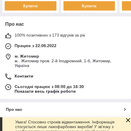
ступінь блиску
ступінь блиску
ступ
Купити
Купити
Про нас
100% позитивних з 173 відгуків за рік
Працює з 22.08.2022
м. Житомир
м.. Житомир пров. 2-й Іподромний, 1-б, Житомир,
Україна
Контакти
Сьогодні працює з 08:00 до 16:30
Показати весь графік роботи
Про нас
Увага! Стосовно строків відвантаження. Інформація
Контакти
стосується лише лакофарбових виробів! У зв'язку з