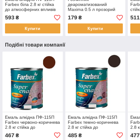
Farbex біла 2.8 кг стійка
деароматизований
Farb
до атмосферних впливів
Maxima 0.5 л прозорий
стій
та змін температур
без запаху для
впли
593
179
511
₴
₴
високий ступінь блиску
розчинення алкідних
темп
емалей лаків ґрунтовок
ступ
Купити
Купити
олійних фарб
Подібні товари компанії
Емаль алкідна ПФ-115П
Емаль алкідна ПФ-115П
Емал
Farbex червоно-коричнева
Farbex темно-коричнева
Farb
2.8 кг стійка до
2.8 кг стійка до
2.8 к
атмосферних впливів та
атмосферних впливів та
атмо
467
485
477
₴
₴
змін температур високий
змін температур високий
змін