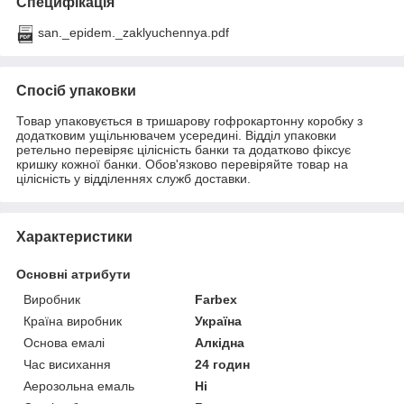
Специфікація
san._epidem._zaklyuchennya.pdf
Спосіб упаковки
Товар упаковується в тришарову гофрокартонну коробку з
додатковим ущільнювачем усередині. Відділ упаковки
ретельно перевіряє цілісність банки та додатково фіксує
кришку кожної банки. Обов'язково перевіряйте товар на
цілісність у відділеннях служб доставки.
Характеристики
Основні атрибути
Виробник
Farbex
Країна виробник
Україна
Основа емалі
Алкідна
Час висихання
24 годин
Аерозольна емаль
Ні