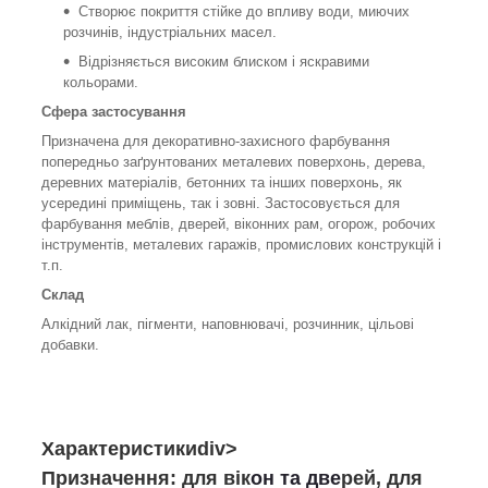
Створює покриття стійке до впливу води, миючих
розчинів, індустріальних масел.
Відрізняється високим блиском і яскравими
кольорами.
Сфера застосування
Призначена для декоративно-захисного фарбування
попередньо заґрунтованих металевих поверхонь, дерева,
деревних матеріалів, бетонних та інших поверхонь, як
усередині приміщень, так і зовні. Застосовується для
фарбування меблів, дверей, віконних рам, огорож, робочих
інструментів, металевих гаражів, промислових конструкцій і
т.п.
Склад
Алкідний лак, пігменти, наповнювачі, розчинник, цільові
добавки.
Характеристики
div>
Призначення: для вік
он та две
рей, для