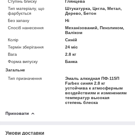
Ступінь блиску
Глянцева
Тип матеріалу, що
Штукатурка, Цегла, Метал,
фарбується
Дерево, Бетон
Без запаху
Ні
Спосіб нанесення
Механізований, Пензликом,
Валіком
Колір
Синій
Термін зберігання
24 міс
Вага
2.8 кг
Форма випуску
Банка
Загальне
Тип призначення
Эмаль алкидная ПФ-115П
Farbex синяя 2.8 кг
устойчива к атмосферным
воздействиям и изменениям
температур высокая
степень блеска
Приховати
Умови доставки