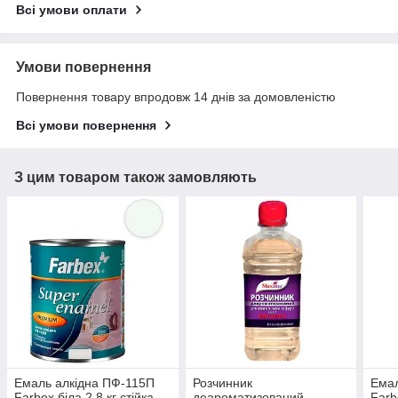
Всі умови оплати
Умови повернення
Повернення товару впродовж 14 днів за домовленістю
Всі умови повернення
З цим товаром також замовляють
Емаль алкідна ПФ-115П
Розчинник
Емал
Farbex біла 2.8 кг стійка
деароматизований
Farb