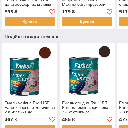
до атмосферних впливів
Maxima 0.5 л прозорий
стій
та змін температур
без запаху для
впли
593
179
511
₴
₴
високий ступінь блиску
розчинення алкідних
темп
емалей лаків ґрунтовок
ступ
Купити
Купити
олійних фарб
Подібні товари компанії
Емаль алкідна ПФ-115П
Емаль алкідна ПФ-115П
Емал
Farbex червоно-коричнева
Farbex темно-коричнева
Farb
2.8 кг стійка до
2.8 кг стійка до
2.8 к
атмосферних впливів та
атмосферних впливів та
атмо
467
485
477
₴
₴
змін температур високий
змін температур високий
змін
ступінь блиску
ступінь блиску
ступ