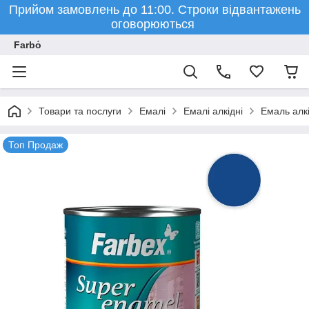
Прийом замовлень до 11:00. Строки відвантажень
оговорюються
Farbо́
Товари та послуги
Емалі
Емалі алкідні
Емаль алкі
Топ Продаж