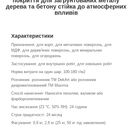
покриття для заґрунтованих металу
дерева та бетону стійка до атмосферних
впливів
Характеристики
Призначення: для воріт, для металевих поверхонь, для
МДФ, для дерев'яних поверхонь, для мінеральних
поверхонь, для огороджень
Застосування: для внутрішніх робіт, для зовнішніх робіт
Норма витрати на один шар: 100-180 г/м
2
Розчинник: розчинник ТМ DekArt або розчинник
деароматизованний ТМ Maxima
Спосіб нанесення: Наносити пензлем, валиком або
фарборозпилювачем
Час висихання (23 °С, 50% RH): 24 години
Строк придатності: 24 місяці
Фасування: 0,9 кг, 2,8 кг (25 кг, 50 кг під замовлення)