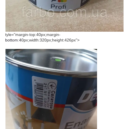
tyle="margin-top:40px;margin
-
bottom:4
0px;width:320px;height:426px">