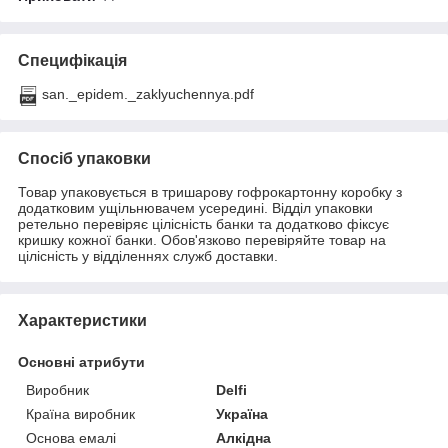
Специфікація
san._epidem._zaklyuchennya.pdf
Спосіб упаковки
Товар упаковується в тришарову гофрокартонну коробку з
додатковим ущільнювачем усередині. Відділ упаковки
ретельно перевіряє цілісність банки та додатково фіксує
кришку кожної банки. Обов'язково перевіряйте товар на
цілісність у відділеннях служб доставки.
Характеристики
Основні атрибути
Виробник
Delfi
Країна виробник
Україна
Основа емалі
Алкідна