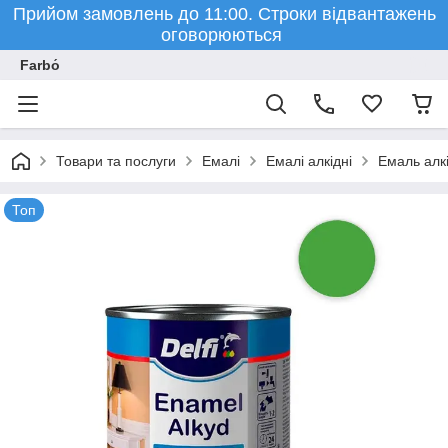
Прийом замовлень до 11:00. Строки відвантажень
оговорюються
Farbо́
Товари та послуги
Емалі
Емалі алкідні
Емаль алкі
Топ