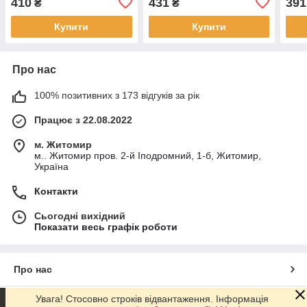
410
431
391
₴
₴
дерева та бетону стійка
заґрунтованих металу
заґр
дерева та бетону стійка
дере
Купити
Купити
Про нас
100% позитивних з 173 відгуків за рік
Працює з 22.08.2022
м. Житомир
м.. Житомир пров. 2-й Іподромний, 1-б, Житомир,
Україна
Контакти
Сьогодні вихідний
Показати весь графік роботи
Про нас
Увага! Стосовно строків відвантаження. Інформація
Контакти