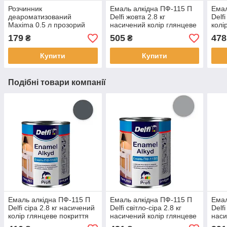
Розчинник
Емаль алкідна ПФ-115 П
Емал
деароматизований
Delfi жовта 2.8 кг
Delf
Maxima 0.5 л прозорий
насичений колір глянцеве
колі
без запаху для
покриття для
для 
179
505
478
₴
₴
розчинення алкідних
заґрунтованих металу
дере
емалей лаків ґрунтовок
дерева та бетону стійка
Купити
Купити
олійних фарб
Подібні товари компанії
Емаль алкідна ПФ-115 П
Емаль алкідна ПФ-115 П
Емал
Delfi сіра 2.8 кг насичений
Delfi світло-сіра 2.8 кг
Delfi
колір глянцеве покриття
насичений колір глянцеве
наси
для заґрунтованих металу
покриття для
покр