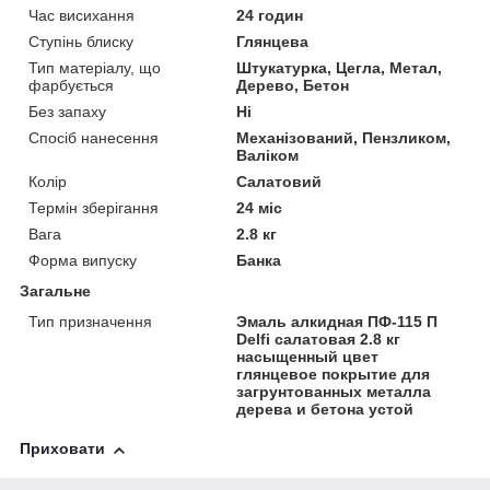
Час висихання
24 годин
Ступінь блиску
Глянцева
Тип матеріалу, що
Штукатурка, Цегла, Метал,
фарбується
Дерево, Бетон
Без запаху
Ні
Спосіб нанесення
Механізований, Пензликом,
Валіком
Колір
Салатовий
Термін зберігання
24 міс
Вага
2.8 кг
Форма випуску
Банка
Загальне
Тип призначення
Эмаль алкидная ПФ-115 П
Delfi салатовая 2.8 кг
насыщенный цвет
глянцевое покрытие для
загрунтованных металла
дерева и бетона устой
Приховати