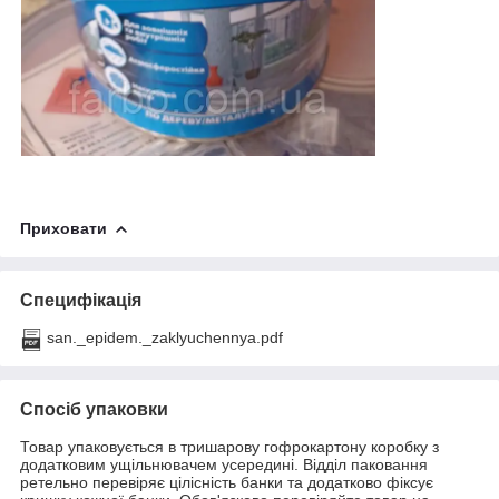
Приховати
Специфікація
san._epidem._zaklyuchennya.pdf
Спосіб упаковки
Товар упаковується в тришарову гофрокартону коробку з
додатковим ущільнювачем усередині. Відділ паковання
ретельно перевіряє цілісність банки та додатково фіксує