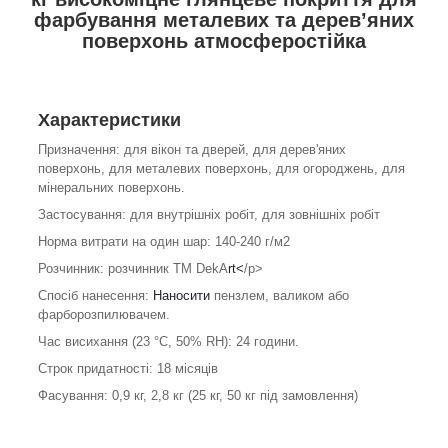
фарбування металевих та дерев’яних
поверхонь атмосферостійка
Характеристики
Призначення: для вікон та дверей, для дерев'яних
поверхонь, для металевих поверхонь, для огороджень, для
мінеральних поверхонь.
Застосування: для внутрішніх робіт, для зовнішніх робіт
Норма витрати на один шар: 140-240 г/м
2
Розчинник: розчинник ТМ DekA
rt<
/p>
Спосіб нанесення:
Наносити
пензлем, валиком або
фарборозпилювачем.
Час висихання (23 °С, 50% RH): 24 години.
Строк придатності: 18 місяців
Фасування: 0,9 кг, 2,8 кг (25 кг, 50 кг під замовлення)