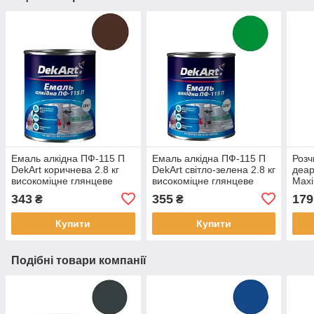
Емаль алкідна ПФ-115 П
Емаль алкідна ПФ-115 П
Розч
DekArt коричнева 2.8 кг
DekArt світло-зелена 2.8 кг
деа
високоміцне глянцеве
високоміцне глянцеве
Maxi
покриття для фарбування
покриття для фарбування
без 
343
355
179
₴
₴
металевих та дерев’яних
металевих та дерев’яних
розч
поверхонь
поверхонь
емал
Купити
Купити
олій
Подібні товари компанії