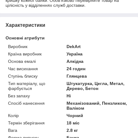
кришку кожної банки. Обов'язково перевіряйте товар на
цілісність у відділеннях служб доставки.
Характеристики
Основні атрибути
Виробник
DekArt
Країна виробник
Україна
Основа емалі
Алкідна
Час висихання
24 годин
Ступінь блиску
Глянцева
Тип матеріалу, що
Штукатурка, Цегла, Метал,
фарбується
Дерево, Бетон
Без запаху
Ні
Спосіб нанесення
Механізований, Пензликом,
Валіком
Колір
Чорний
Термін зберігання
18 міс
Вага
2.8 кг
Форма випуску
Банка