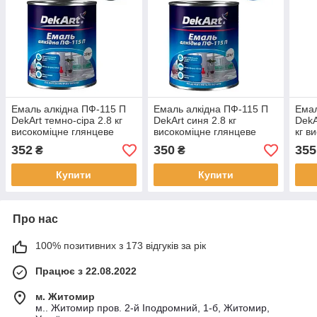
Емаль алкідна ПФ-115 П
Емаль алкідна ПФ-115 П
Емал
DekArt темно-сіра 2.8 кг
DekArt синя 2.8 кг
DekA
високоміцне глянцеве
високоміцне глянцеве
кг в
покриття для фарбування
покриття для фарбування
покр
352
350
355
₴
₴
металевих та дерев’яних
металевих та дерев’яних
мета
поверхонь
поверхонь
пове
Купити
Купити
Про нас
100% позитивних з 173 відгуків за рік
Працює з 22.08.2022
м. Житомир
м.. Житомир пров. 2-й Іподромний, 1-б, Житомир,