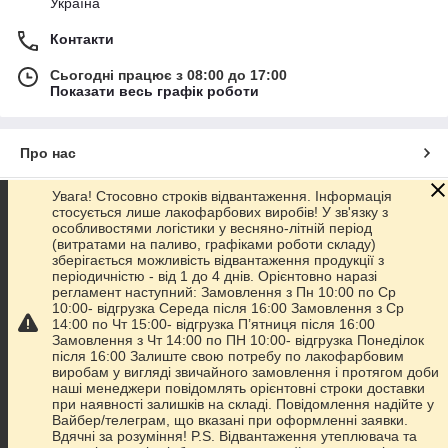
Україна
Контакти
Сьогодні працює з 08:00 до 17:00
Показати весь графік роботи
Про нас
Увага! Стосовно строків відвантаження. Інформація
Контакти
стосується лише лакофарбових виробів! У зв'язку з
особливостями логістики у весняно-літній період
(витратами на паливо, графіками роботи складу)
Доставка та оплата
зберігається можливість відвантаження продукції з
періодичністю - від 1 до 4 днів. Орієнтовно наразі
регламент наступний: Замовлення з Пн 10:00 по Ср
Графік роботи
10:00- відгрузка Середа після 16:00 Замовлення з Ср
14:00 по Чт 15:00- відгрузка П’ятниця після 16:00
Замовлення з Чт 14:00 по ПН 10:00- відгрузка Понеділок
Повна версія сайту
після 16:00 Залиште свою потребу по лакофарбовим
виробам у вигляді звичайного замовлення і протягом доби
наші менеджери повідомлять орієнтовні строки доставки
Сайт створено на маркетплейсі
Prom.ua
при наявності залишків на складі. Повідомлення надійте у
Вайбер/телеграм, що вказані при оформленні заявки.
Вдячні за розуміння! P.S. Відвантаження утеплювача та
Політика конфіденційності