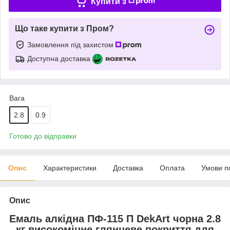
Купити з
Що таке купити з Пром?
Замовлення під захистом
Доступна доставка
Вага
2.8
0.9
Готово до відправки
Опис
Характеристики
Доставка
Оплата
Умови п
Опис
Емаль алкідна ПФ-115 П DekArt чорна 2.8
кг високоміцне глянцеве покриття для