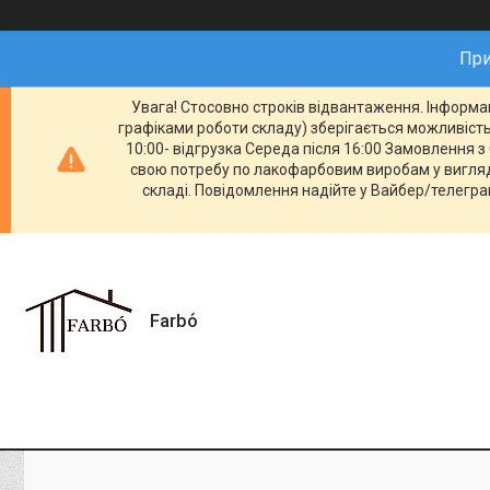
При
Увага! Стосовно строків відвантаження. Інформац
графіками роботи складу) зберігається можливість 
10:00- відгрузка Середа після 16:00 Замовлення з 
свою потребу по лакофарбовим виробам у вигляді
складі. Повідомлення надійте у Вайбер/телеграм
Farbо́