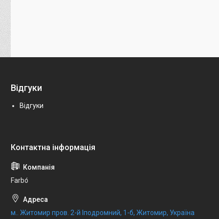
Відгуки
Відгуки
Farbо́
м.. Житомир пров. 2-й Іподромний, 1-б, Житомир, Україна