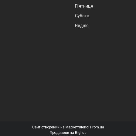
Пʼятниця
Субота
Неділя
Сайт створений на маркетплейсі
Prom.ua
Продавець на Bigl.ua