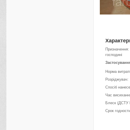
Характер
Призначення: 
господині
Застосуванн
Норма витрати
Розріджувач:
Спосіб нанес
Час висихання
Блеск (ДСТУ I
Срок годности