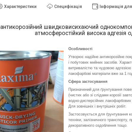
Характеристики
Специфікація
Інформація дл
 антикорозійний швидковисихаючий однокомпоне
атмосферостійкий висока адгезія 
Особливості
Утворює надійне антикорозійне покр
і побутових мийних засобів. Харак
витривалістю та чудовою адгезією 
лакофарбові матеріали вже за 1 го
Сфера застосування
Призначений для ґрунтування повер
(чистих або зі слідами корозії зав
водно-дисперсійних лакофарбових м
Для зовнішніх і внутрішніх робіт.
Застосовується для ґрунтування кон
техніки, залізничного транспорту, 
декоративного оздоблення тощо.