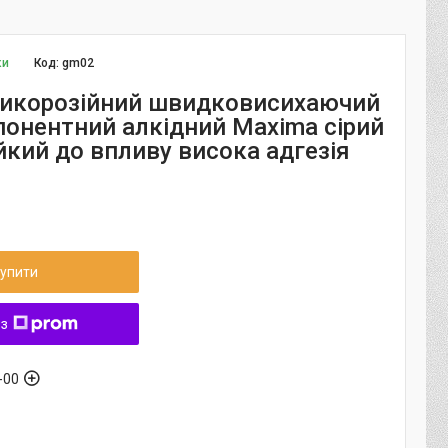
ки
Код:
gm02
тикорозійний швидковисихаючий
онентний алкідний Maxima сірий
ійкий до впливу висока адгезія
упити
 з
-00