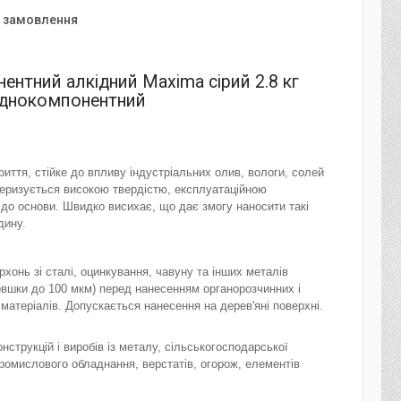
я замовлення
нтний алкідний Maxima сірий 2.8 кг
однокомпонентний
иття, стійке до впливу індустріальних олив, вологи, солей
теризується високою твердістю, експлуатаційною
до основи. Швидко висихає, що дає змогу наносити такі
дину.
хонь зі сталі, оцинкування, чавуну та інших металів
товшки до 100 мкм) перед нанесенням органорозчинних і
атеріалів. Допускається нанесення на дерев'яні поверхні.
струкцій і виробів із металу, сільськогосподарської
промислового обладнання, верстатів, огорож, елементів