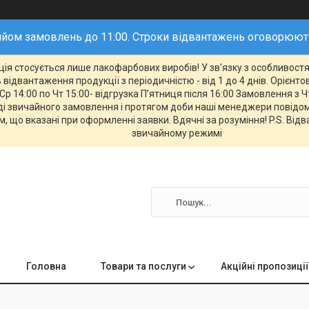
йом замовлень до 11:00. Строки відвантажень оговорюю
ія стосується лише лакофарбових виробів! У зв'язку з особливостям
відвантаження продукції з періодичністю - від 1 до 4 днів. Орієнт
Ср 14:00 по Чт 15:00- відгрузка П’ятниця після 16:00 Замовлення з Ч
 звичайного замовлення і протягом доби наші менеджери повідомл
, що вказані при оформленні заявки. Вдячні за розуміння! P.S. Від
звичайному режимі
Головна
Товари та послуги
Акційні пропозиції