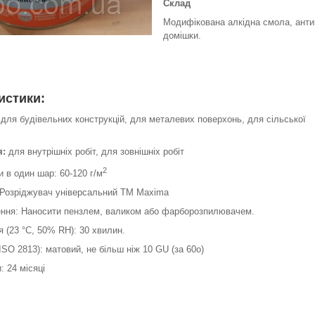
Склад
Модифікована алкідна смола, антик
домішки.
истики:
для будівельних конструкцій, для металевих поверхонь, для сільської
я:
для внутрішніх робіт, для зовнішніх робіт
2
 в один шар: 60-120 г/м
 Розріджувач універсальний ТМ Maxima
ення: Наносити пензлем, валиком або фарборозпилювачем.
 (23 °C, 50% RH): 30 хвилин.
SO 2813): матовий, не більш ніж 10 GU (за 60o)
: 24 місяці