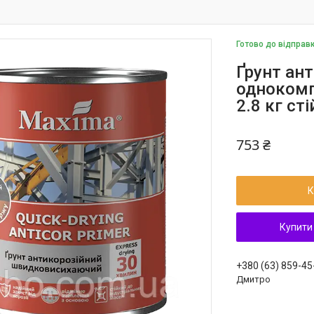
Готово до відправ
Ґрунт ан
однокомп
2.8 кг ст
753 ₴
К
Купити
+380 (63) 859-45
Дмитро