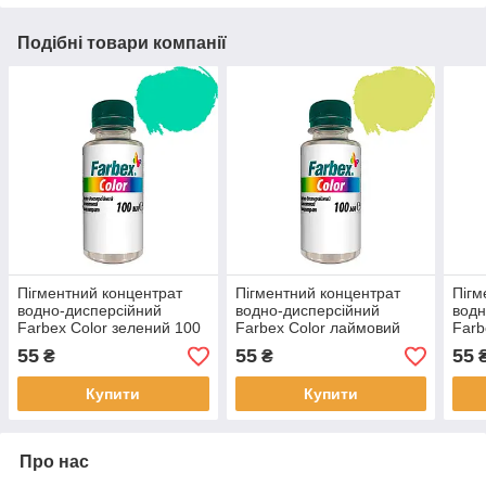
Подібні товари компанії
Пігментний концентрат
Пігментний концентрат
Пігм
водно-дисперсійний
водно-дисперсійний
водн
Farbex Color зелений 100
Farbex Color лаймовий
Farb
мл
100 мл
100 
55
55
55
₴
₴
Купити
Купити
Про нас