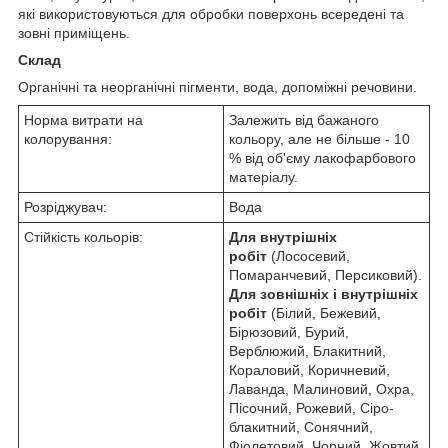
які використовуються для обробки поверхонь всередені та
зовні приміщень.
Склад
Органічні та неорганічні пігменти, вода, допоміжні речовини.
Норма витрати на
Залежить від бажаного
колорування:
кольору, але не більше - 10
% від об'єму лакофарбового
матеріалу.
Розріджувач:
Вода
Стійкість кольорів:
Для внутрішніх
робіт
(Лососевий,
Помаранчевий, Персиковий).
Для зовнішніх і внутрішніх
робіт
(Білий, Бежевий,
Бірюзовий, Бурий,
Верблюжий, Блакитний,
Кораловий, Коричневий,
Лаванда, Малиновий, Охра,
Пісочний, Рожевий, Сіро-
блакитний, Сонячний,
Фіолетовий, Чорний, Жовтий,