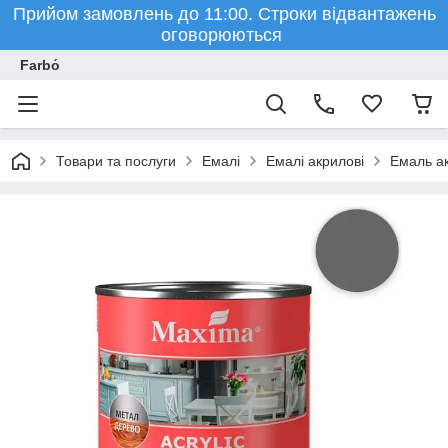
Прийом замовлень до 11:00. Строки відвантажень
оговорюються
Farbо́
Товари та послуги
Емалі
Емалі акрилові
Емаль ак