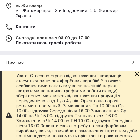
м. Житомир
м.. Житомир пров. 2-й Іподромний, 1-б, Житомир,
Україна
Контакти
Сьогодні працює з 08:00 до 17:00
Показати весь графік роботи
Про нас
Увага! Стосовно строків відвантаження. Інформація
Контакти
стосується лише лакофарбових виробів! У зв'язку з
особливостями логістики у весняно-літній період
(витратами на паливо, графіками роботи складу)
Доставка та оплата
зберігається можливість відвантаження продукції з
періодичністю - від 1 до 4 днів. Орієнтовно наразі
регламент наступний: Замовлення з Пн 10:00 по Ср
Графік роботи
10:00- відгрузка Середа після 16:00 Замовлення з Ср
14:00 по Чт 15:00- відгрузка П’ятниця після 16:00
Замовлення з Чт 14:00 по ПН 10:00- відгрузка Понеділок
Повна версія сайту
після 16:00 Залиште свою потребу по лакофарбовим
виробам у вигляді звичайного замовлення і протягом доби
наші менеджери повідомлять орієнтовні строки доставки
Сайт створено на маркетплейсі
Prom.ua