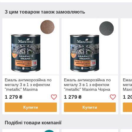
З цим товаром також замовляють
Емаль антикорозійна по
Емаль антикорозійна по
Емал
металу 3 в 1 з ефектом
металу 3 в 1 з ефектом
мета
"metallic" Maxima
"metallic" Maxima Чорна
Maxi
Коричнева 2.3кг текстура
2.3кг текстура мерехтіння
2.3к
1 279
1 279
1 2
₴
₴
мерехтіння маскує та
маскує та вирівнює
ефек
вирівнює нерівності
нерівності
Купити
Купити
Подібні товари компанії