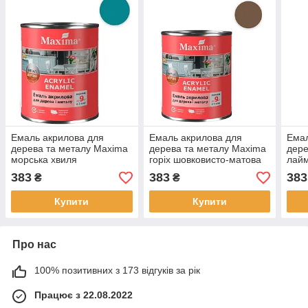
Емаль акрилова для
Емаль акрилова для
Емал
дерева та металу Maxima
дерева та металу Maxima
дере
морська хвиля
горіх шовковисто-матова
лайм
шовковисто-матова 0.75л
0.75 л для зовнішніх та
0.75
383
383
383
₴
₴
для зовнішніх і внутрішніх
внутрішніх робіт стійка до
внут
робіт стійка до вологи
вологи
воло
Купити
Купити
Про нас
100% позитивних з 173 відгуків за рік
Працює з 22.08.2022