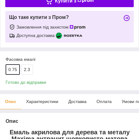
Купити з
Що таке купити з Пром?
Замовлення під захистом
Доступна доставка
Фасовка емалі
0.75
2.3
Готово до відправки
Опис
Характеристики
Доставка
Оплата
Умови п
Опис
Емаль акрилова для дерева та металу
Maxima антрацит шовковисто-матова