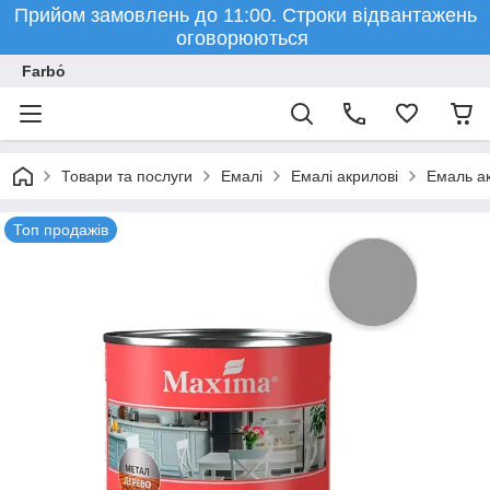
Прийом замовлень до 11:00. Строки відвантажень
оговорюються
Farbо́
Товари та послуги
Емалі
Емалі акрилові
Емаль ак
Топ продажів