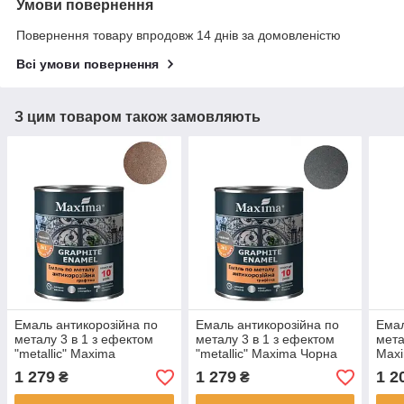
Умови повернення
Повернення товару впродовж 14 днів за домовленістю
Всі умови повернення
З цим товаром також замовляють
Емаль антикорозійна по
Емаль антикорозійна по
Емал
металу 3 в 1 з ефектом
металу 3 в 1 з ефектом
мета
"metallic" Maxima
"metallic" Maxima Чорна
Maxi
Коричнева 2.3кг текстура
2.3кг текстура мерехтіння
2.3к
1 279
1 279
1 2
₴
₴
мерехтіння маскує та
маскує та вирівнює
ефек
вирівнює нерівності
нерівності