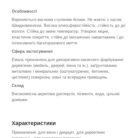
Особливості
Вирізняється високим ступенем білини. Не жовтіє з часом.
Швидковисихна. Висока атмосферостійкість, стійкість до дії
вологи. Стійка до зміни температур. Утворює міцне,
еластичне покриття, стійке до механічних навантажень і до
інтенсивного багаторазового миття.
Сфера застосування
Емаль призначена для декоративно-захисного фарбування
дерев'яних (мебель, дверей, вікна та ін.), заґрунтованих
металевих і мінеральних (оштукатурених, бетонних,
цегляних) поверхонь зовні та всередині приміщень.
Склад
Високоякісна акрилова дисперсія, пігменти, вода, цільові
домішки.
Характеристики
Призначення: для вікон і дверцят, для дерев'яних