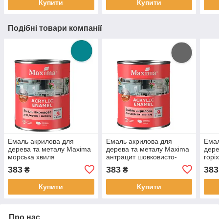
Купити
Купити
Подібні товари компанії
Емаль акрилова для
Емаль акрилова для
Емал
дерева та металу Maxima
дерева та металу Maxima
дере
морська хвиля
антрацит шовковисто-
горі
шовковисто-матова 0.75л
матова 0.75 л для
0.75
383
383
383
₴
₴
для зовнішніх і внутрішніх
зовнішніх та внутрішніх
внут
робіт стійка до вологи
робіт стійка до вологи
воло
Купити
Купити
Про нас