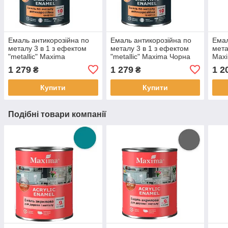
Емаль антикорозійна по
Емаль антикорозійна по
Емал
металу 3 в 1 з ефектом
металу 3 в 1 з ефектом
мета
"metallic" Maxima
"metallic" Maxima Чорна
Maxi
Коричнева 2.3кг текстура
2.3кг текстура мерехтіння
2.3к
1 279
1 279
1 2
₴
₴
мерехтіння маскує та
маскує та вирівнює
ефек
вирівнює нерівності
нерівності
Купити
Купити
Подібні товари компанії