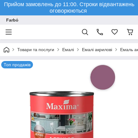
Прийом замовлень до 11:00. Строки відвантажень
оговорюються
Farbо́
Товари та послуги
Емалі
Емалі акрилові
Емаль ак
Топ продажів