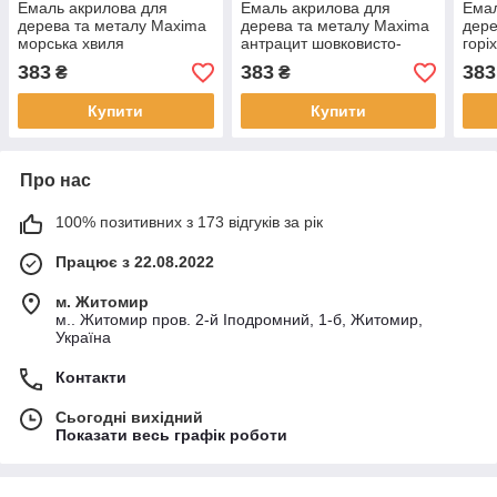
Емаль акрилова для
Емаль акрилова для
Емал
дерева та металу Maxima
дерева та металу Maxima
дере
морська хвиля
антрацит шовковисто-
горі
шовковисто-матова 0.75л
матова 0.75 л для
0.75
383
383
383
₴
₴
для зовнішніх і внутрішніх
зовнішніх та внутрішніх
внут
робіт стійка до вологи
робіт стійка до вологи
воло
Купити
Купити
Про нас
100% позитивних з 173 відгуків за рік
Працює з 22.08.2022
м. Житомир
м.. Житомир пров. 2-й Іподромний, 1-б, Житомир,
Україна
Контакти
Сьогодні вихідний
Показати весь графік роботи