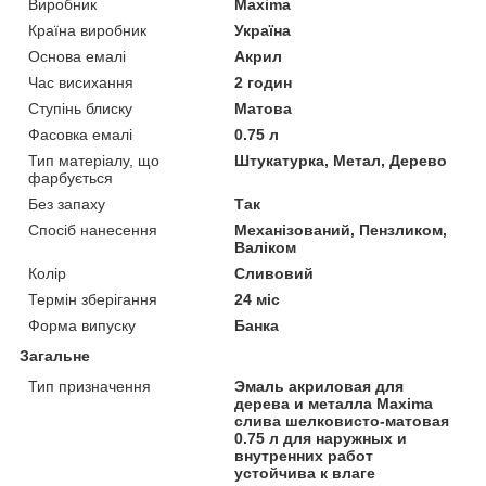
Виробник
Maxima
Країна виробник
Україна
Основа емалі
Акрил
Час висихання
2 годин
Ступінь блиску
Матова
Фасовка емалі
0.75 л
Тип матеріалу, що
Штукатурка, Метал, Дерево
фарбується
Без запаху
Так
Спосіб нанесення
Механізований, Пензликом,
Валіком
Колір
Сливовий
Термін зберігання
24 міс
Форма випуску
Банка
Загальне
Тип призначення
Эмаль акриловая для
дерева и металла Maxima
слива шелковисто-матовая
0.75 л для наружных и
внутренних работ
устойчива к влаге