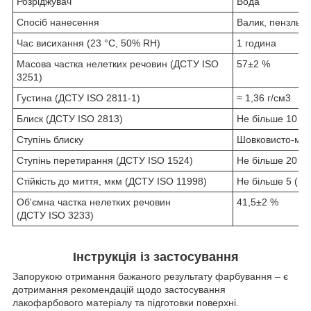
Розріджувач
Вода
Спосіб нанесення
Валик, пензль 
Час висихання (23 °С, 50% RH)
1 година
Масова частка нелетких речовин (ДСТУ ISO
57±2 %
3251)
Густина (ДСТУ ISO 2811-1)
≈ 1,36 г/см
3
Блиск (ДСТУ ISO 2813)
Не більше 10 GU
Ступінь блиску
Шовковисто-ма
Ступінь перетирання (ДСТУ ISO 1524)
Не більше 20 м
Стійкість до миття, мкм (ДСТУ ISO 11998)
Не більше 5 (піс
Об'ємна частка нелетких речовин
41,5±2 %
(ДСТУ ISO 3233)
Інструкція із застосування
Запорукою отримання бажаного результату фарбування – є
дотримання рекомендацій щодо застосування
лакофарбового матеріалу та підготовки поверхні.