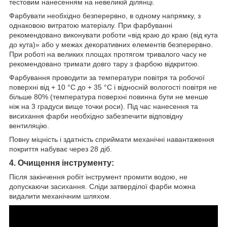
тестовим нанесенням на невеликій ділянці.
Фарбувати необхідно безперервно, в одному напрямку, з
однаковою витратою матеріалу. При фарбуванні
рекомендовано виконувати роботи «від краю до краю (від кута
до кута)» або у межах декоративних елементів безперервно.
При роботі на великих площах протягом тривалого часу не
рекомендовано тримати довго тару з фарбою відкритою.
Фарбування проводити за температури повітря та робочої
поверхні від + 10 °С до + 35 °С і відносній вологості повітря не
більше 80% (температура поверхні повинна бути не менше
ніж на 3 градуси вище точки роси). Під час нанесення та
висихання фарби необхідно забезпечити відповідну
вентиляцію.
Повну міцність і здатність сприймати механічні навантаження
покриття набуває через 28 діб.
4. Очищення інструменту:
Після закінчення робіт інструмент промити водою, не
допускаючи засихання. Сліди затверділої фарби можна
видалити механічним шляхом.