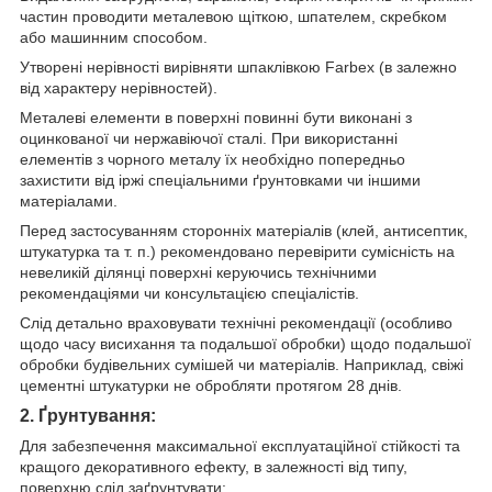
частин проводити металевою щіткою, шпателем, скребком
або машинним способом.
Утворені нерівності вирівняти шпаклівкою Farbex (в залежно
від характеру нерівностей).
Металеві елементи в поверхні повинні бути виконані з
оцинкованої чи нержавіючої сталі. При використанні
елементів з чорного металу їх необхідно попередньо
захистити від іржі спеціальними ґрунтовками чи іншими
матеріалами.
Перед застосуванням сторонніх матеріалів (клей, антисептик,
штукатурка та т. п.) рекомендовано перевірити сумісність на
невеликій ділянці поверхні керуючись технічними
рекомендаціями чи консультацією спеціалістів.
Слід детально враховувати технічні рекомендації (особливо
щодо часу висихання та подальшої обробки) щодо подальшої
обробки будівельних сумішей чи матеріалів. Наприклад, свіжі
цементні штукатурки не обробляти протягом 28 днів.
2. Ґрунтування:
Для забезпечення максимальної експлуатаційної стійкості та
кращого декоративного ефекту, в залежності від типу,
поверхню слід заґрунтувати: