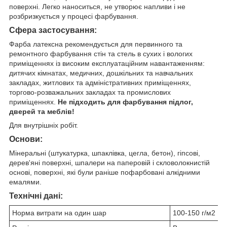
поверхні. Легко наноситься, не утворює напливи і не
розбризкується у процесі фарбування.
Сфера застосування:
Фарба латексна рекомендується для первинного та
ремонтного фарбування стін та стель в сухих і вологих
приміщеннях із високим експлуатаційним навантаженням:
дитячих кімнатах, медичних, дошкільних та навчальних
закладах, житлових та адміністративних приміщеннях,
торгово-розважальних закладах та промислових
приміщеннях.
Не підходить для фарбування підлог,
дверей та меблів!
Для внутрішніх робіт.
Основи:
Мінеральні (штукатурка, шпаклівка, цегла, бетон), гіпсові,
дерев'яні поверхні, шпалери на паперовій і скловолокнистій
основі, поверхні, які були раніше пофарбовані алкідними
емалями.
Технічні дані:
Норма витрати на один шар
100-150 г/м2