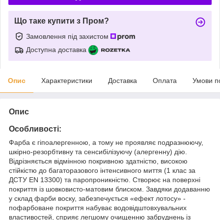
Що таке купити з Пром?
Замовлення під захистом
Доступна доставка
Опис
Характеристики
Доставка
Оплата
Умови п
Опис
Особливості:
Фарба є гіпоалергенною, а тому не проявляє подразнюючу,
шкірно-резорбтивну та сенсибілізуючу (алергенну) дію.
Відрізняється відмінною покривною здатністю, високою
стійкістю до багаторазового інтенсивного миття (1 клас за
ДСТУ EN 13300) та паропроникністю. Створює на поверхні
покриття із шовковисто-матовим блиском. Завдяки додаванню
у склад фарби воску, забезпечується «ефект лотосу» -
пофарбоване покриття набуває водовідштовхувальних
властивостей, сприяє легшому очищенню забруднень із