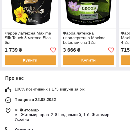
Фарба латексна Maxima
Фарба латексна
Фарб
Silk Touch 3 матова Біла
гіпоалергенна Maxima
Maxi
6кг
Lotos миюча 12кг
4.2к
1 739
3 666
715
₴
₴
Купити
Купити
Про нас
100% позитивних з 173 відгуків за рік
Працює з 22.08.2022
м. Житомир
м.. Житомир пров. 2-й Іподромний, 1-б, Житомир,
Україна
Контакти