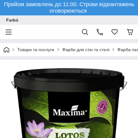
Прийом замовлень до 11:00. Строки відвантажень
оговорюються
Farbо́
Товари та послуги
Фарби для стін та стелі
Фарба лат