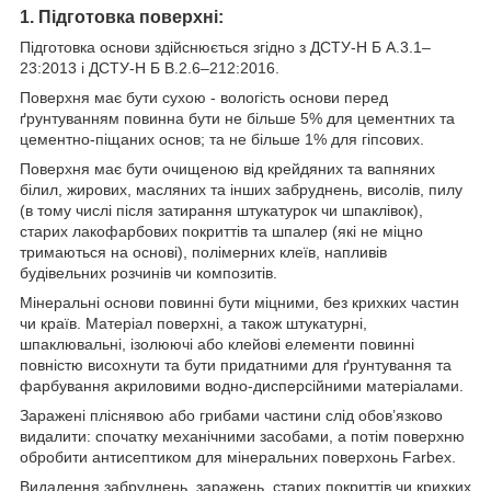
1. Підготовка поверхні:
Підготовка основи здійснюється згідно з ДСТУ-Н Б А.3.1–
23:2013 і ДСТУ-Н Б В.2.6–212:2016.
Поверхня має бути сухою - вологість основи перед
ґрунтуванням повинна бути не більше 5% для цементних та
цементно-піщаних основ; та не більше 1% для гіпсових.
Поверхня має бути очищеною від крейдяних та вапняних
білил, жирових, масляних та інших забруднень, висолів, пилу
(в тому числі після затирання штукатурок чи шпаклівок),
старих лакофарбових покриттів та шпалер (які не міцно
тримаються на основі), полімерних клеїв, напливів
будівельних розчинів чи композитів.
Мінеральні основи повинні бути міцними, без крихких частин
чи країв. Матеріал поверхні, а також штукатурні,
шпаклювальні, ізолюючі або клейові елементи повинні
повністю висохнути та бути придатними для ґрунтування та
фарбування акриловими водно-дисперсійними матеріалами.
Заражені пліснявою або грибами частини слід обов’язково
видалити: спочатку механічними засобами, а потім поверхню
обробити антисептиком для мінеральних поверхонь Farbex.
Видалення забруднень, заражень, старих покриттів чи крихких