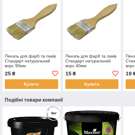
Пензль для фарб та лаків
Пензль для фарб та лаків
Пенз
Стандарт натуральний
Стандарт натуральний
Стан
ворс 90мм
ворс 40мм
вор
25
15
19
₴
₴
Купити
Купити
Подібні товари компанії