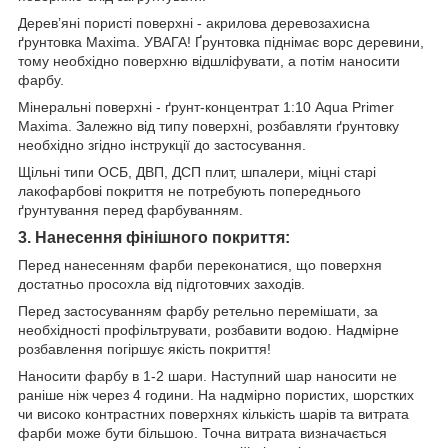
Дерев’яні пористі поверхні - акрилова деревозахисна
ґрунтовка Maxima. УВАГА! Ґрунтовка піднімає ворс деревини,
тому необхідно поверхню відшліфувати, а потім наносити
фарбу.
Мінеральні поверхні - ґрунт-концентрат 1:10 Aqua Primer
Maxima. Залежно від типу поверхні, розбавляти ґрунтовку
необхідно згідно інструкції до застосування.
Щільні типи ОСБ, ДВП, ДСП плит, шпалери, міцні старі
лакофарбові покриття не потребують попереднього
ґрунтування перед фарбуванням.
3. Нанесення фінішного покриття:
Перед нанесенням фарби переконатися, що поверхня
достатньо просохла від підготовчих заходів.
Перед застосуванням фарбу ретельно перемішати, за
необхідності профільтрувати, розбавити водою. Надмірне
розбавлення погіршує якість покриття!
Наносити фарбу в 1-2 шари. Наступний шар наносити не
раніше ніж через 4 години. На надмірно пористих, шорстких
чи високо контрастних поверхнях кількість шарів та витрата
фарби може бути більшою. Точна витрата визначається