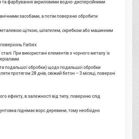
ня та фарбування акриловими водно-дисперсійними
ханічними засобами, а потім поверхню обробити
и металевою щіткою, шпателем, скребком або машинним
 поверхонь Farbex.
сталі. При використані елементів з чорного металу їх
теріалами.
я та подальшої обробки) щодо подальшої обробки
яти протягом 28 днів, свіжий бетон – 3 місяці, поверхні
го ефекту, в залежності від типу, поверхню слід
унтовка піднімає ворс деревини, тому необхідно