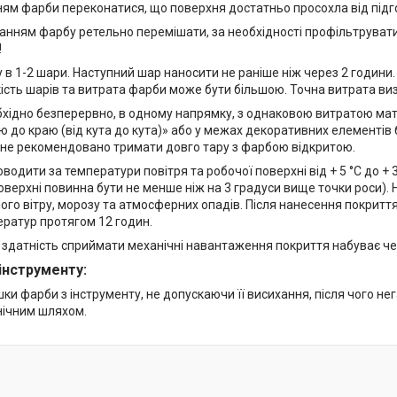
ям фарби переконатися, що поверхня достатньо просохла від підго
анням фарбу ретельно перемішати, за необхідності профільтруват
!
в 1-2 шари. Наступний шар наносити не раніше ніж через 2 години.
кість шарів та витрата фарби може бути більшою. Точна витрата ви
хідно безперервно, в одному напрямку, з однаковою витратою ма
ю до краю (від кута до кута)» або у межах декоративних елементів
 не рекомендовано тримати довго тару з фарбою відкритою.
одити за температури повітря та робочої поверхні від + 5 °С до + 35
оверхні повинна бути не менше ніж на 3 градуси вище точки роси).
ного вітру, морозу та атмосферних опадів. Після нанесення покрит
ератур протягом 12 годин.
і здатність сприймати механічні навантаження покриття набуває чер
інструменту:
ки фарби з інструменту, не допускаючи її висихання, після чого н
нічним шляхом.