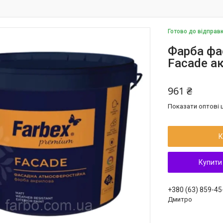
Готово до відправ
Фарба фа
Facade а
961 ₴
Показати оптові ц
К
Купити
+380 (63) 859-45
Дмитро