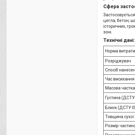
Сфера засто
Застосовується
цегла, бетон, 
історичних, гро
зоні.
Технічні дані:
Норма витрати
Розріджувач
Спосіб нанесе
Час висихання 
Масова частка
Густина (ДСТУ 
Блиск (ДСТУ I
Товщина сухої 
Розмір частин