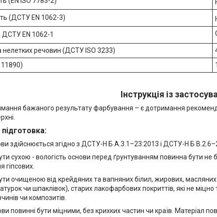
ь (EN ISO 7783-2)
ть (ДСТУ EN 1062-3)
 ДСТУ EN 1062-1
а нелетких речовин (ДСТУ ISO 3233)
 11890)
Інструкція із застосув
мання бажаного результату фарбування – є дотримання рекоменд
рхні.
 підготовка:
ви здійснюється згідно з ДСТУ-Н Б А.3.1–23:2013 і ДСТУ-Н Б В.2.6–
ути сухою - вологість основи перед ґрунтуванням повинна бути не
я гіпсових.
ти очищеною від крейдяних та вапняних білил, жирових, масляних та
турок чи шпаклівок), старих лакофарбових покриттів, які не міцно 
чинів чи композитів.
ви повинні бути міцними, без крихких частин чи країв. Матеріал по