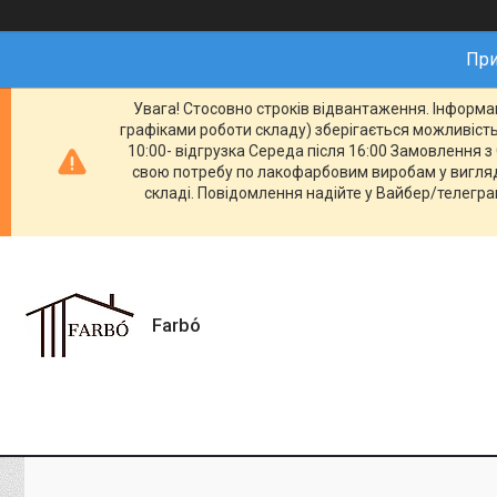
При
Увага! Стосовно строків відвантаження. Інформац
графіками роботи складу) зберігається можливість 
10:00- відгрузка Середа після 16:00 Замовлення з 
свою потребу по лакофарбовим виробам у вигляді
складі. Повідомлення надійте у Вайбер/телеграм
Farbо́