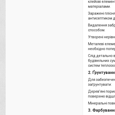
клейові елемен
матеріалами.
Заражені плісн
антисептиком д
Видалення забр
способом.
Утворені нерівн
Металеві елемен
необхідно попе
Слід детально 
будівельних сум
систем теплоізол
2. Ґрунтуванн
Для забезпечен
заґрунтувати:
Дерев’яні порис
поверхню відшл
Мінеральні пове
3. Фарбуванн