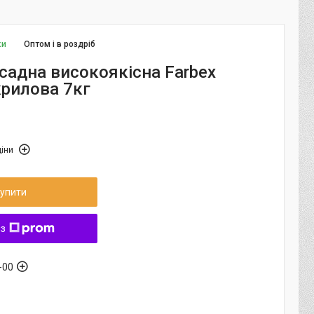
ки
Оптом і в роздріб
садна високоякісна Farbex
крилова 7кг
іни
упити
 з
-00