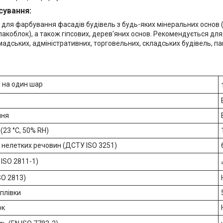
сування:
 для фарбування фасадів будівель з будь-яких мінеральних основ 
шлакоблок), а також гіпсових, дерев'яних основ. Рекомендується д
мадських, адміністративних, торговельних, складських будівель, пам
 на один шар
ння
(23 °С, 50% RH)
 нелетких речовин (ДСТУ ISO 3251)
ISO 2811-1)
SO 2813)
плівки
ок