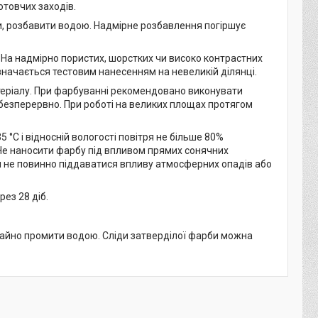
товчих заходів.
и, розбавити водою. Надмірне розбавлення погіршує
 На надмірно пористих, шорстких чи високо контрастних
значається тестовим нанесенням на невеликій ділянці.
теріалу. При фарбуванні рекомендовано виконувати
 безперервно. При роботі на великих площах протягом
 °С і відносній вологості повітря не більше 80%
 Не наносити фарбу під впливом прямих сонячних
тя не повинно піддаватися впливу атмосферних опадів або
ез 28 діб.
егайно промити водою. Сліди затверділої фарби можна