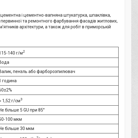
(цементна і цементно-вапняна штукатурка, шпаклівка,
ля первинної та ремонтного фарбування фасадів житлових,
'ятників архітектури, а також для робіт в приморській
2
115-140 г/м
Вода
Валик, пензль або фарборозпилювач
1 година
60±2%
3
≈ 1,52 г/см
Не більше 5 GU при 85°
50-100 мкм
Не більше 30 мкм
2