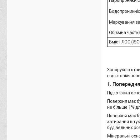
Паропроникніст
Водопроникніс
Маркування за
Об'ємна частк
Вміст ЛОС (ISO
Запорукою отри
підготовки пове
1. Попередня
Підготовка осно
Поверхня має б
не більше 1% дл
Поверхня має бу
затирання штука
будівельних роз
Мінеральні осно