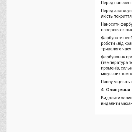
Перед нанесенн
Перед застосув
якість покриття
Наносити фарбу 
поверхнях кіль
Фарбувати необ
роботи «від кра
тривалого часу
Фарбування пров
(температура п
променів, силь
мінусових темп
Повну міцність 
4. Очищення 
Видалити залиш
видалити меха