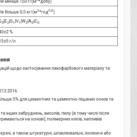
Не менше 150 г/(м
*добу)
2
0,5
Не більше 0,5 кг/(м
*год
)
G
|E
|S
|V
|W
|A
|C
3
2
1
1
2
0
0
40±2 %
15±5 г/л.
ання
ацій щодо застосування лакофарбового матеріалу та
212:2016.
 більше 5% для цементних та цементно-піщаних основ та
 інших забруднень, висолів, пилу (в тому числі після
тримаються на основі), полімерних клеїв, напливів
верхні, а також штукатурні, шпаклювальні, ізолюючі або