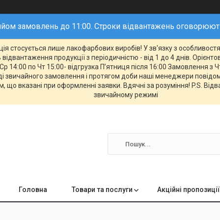
йом замовлень до 11:00. Строки відвантажень оговорюю
ія стосується лише лакофарбових виробів! У зв'язку з особливостям
відвантаження продукції з періодичністю - від 1 до 4 днів. Орієнт
Ср 14:00 по Чт 15:00- відгрузка П’ятниця після 16:00 Замовлення з Ч
 звичайного замовлення і протягом доби наші менеджери повідомл
, що вказані при оформленні заявки. Вдячні за розуміння! P.S. Від
звичайному режимі
Головна
Товари та послуги
Акційні пропозиції