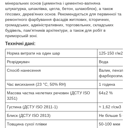
мінеральних основ (цементна і цементно-вапняна
штукатурка, шпаклівка, цегла, бетон, шлакоблок), а також
гіпсових, дерев'яних основ. Рекомендується для первинної та
ремонтного фарбування фасадів житлових, історичних,
громадських, адміністративних, торговельних, складських
будівель, пам'ятників архітектури, а також для робіт в
приморській зоні.
Технічні дані:
Норма витрати на один шар
125-150 г/м
2
Розріджувач
Вода
Спосіб нанесення
Валик, пензль 
фарборозпилю
Час висихання (23 °С, 50% RH)
1 година
Масова частка нелетких речовин (ДСТУ ISO
64±2 %
3251)
Густина (ДСТУ ISO 2811-1)
≈ 1,62 г/см
3
Блиск (ДСТУ ISO 2813)
Не більше 5 GU
Товщина сухої плівки
50-100 мкм