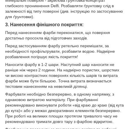
Мінеральні поверхні - акрилова ґрунтовка-концетрат
глибокого проникнення Delfi. Розбавляти ґрунтовку слід в
залежності від типу поверхні (див. інструкцію по застосуванню
для ґрунтовки).
3. Нанесення фінішного покриття:
Перед нанесенням фарби переконатися, що поверхня
достатньо просохла від підготовчих заходів.
Перед застосуванням фарбу ретельно перемішати, за
необхідності профільтрувати, розбавити водою. Надмірне
розбавлення погіршує якість покриття!
Наносити фарбу в 1-2 шари. Наступний шар наносити не
раніше ніж через 2 години. На надмірно пористих, шорстких
чи високо контрастних поверхнях кількість шарів та витрата
фарби може бути більшою. Точна витрата визначається
тестовим нанесенням на невеликій ділянці.
Фарбувати необхідно безперервно, в одному напрямку, з
однаковою витратою матеріалу. При фарбуванні
рекомендовано виконувати роботи «від краю до краю (від кута
до кута)» або у межах декоративних елементів безперервно.
При роботі на великих площах протягом тривалого часу не
рекомендовано тримати довго тару з фарбою відкритою.