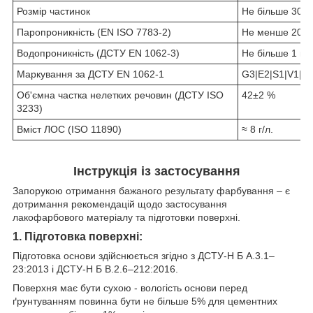
Розмір частинок
Не більше 30 
Паропроникність (EN ISO 7783-2)
Не менше 200 г
Водопроникність (ДСТУ EN 1062-3)
Не більше 1 кг/
Маркування за ДСТУ EN 1062-1
G
3
|E
2
|S
1
|V
1
|W
Об'ємна частка нелетких речовин (ДСТУ ISO
42±2 %
3233)
Вміст ЛОС (ISO 11890)
≈ 8 г/л.
Інструкція із застосування
Запорукою отримання бажаного результату фарбування – є
дотримання рекомендацій щодо застосування
лакофарбового матеріалу та підготовки поверхні.
1. Підготовка поверхні:
Підготовка основи здійснюється згідно з ДСТУ-Н Б А.3.1–
23:2013 і ДСТУ-Н Б В.2.6–212:2016.
Поверхня має бути сухою - вологість основи перед
ґрунтуванням повинна бути не більше 5% для цементних