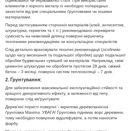
оцинкованої чи нержавіючої сталі. При використанні
елементів з чорного металу їх необхідно попередньо
захистити від іржі спеціальними ґрунтовками чи іншими
матеріалами.
Перед застосуванням сторонніх матеріалів (клей, антисептик,
штукатурка, герметик та т. п.) рекомендовано перевірити
сумісність на невеликій ділянці поверхні керуючись
технічними рекомендаціями чи консультацією спеціалістів.
Слід детально враховувати технічні рекомендації (особливо
щодо часу висихання та подальшої обробки) щодо подальшої
обробки будівельних сумішей чи матеріалів. Наприклад, свіжі
цементні штукатурки не обробляти протягом 28 днів, свіжий
бетон – 3 місяці, поверхні систем теплоізоляції – 7 днів.
2. Ґрунтування:
Для забезпечення максимальної експлуатаційної стійкості та
кращого декоративного ефекту, в залежності від типу,
поверхню слід заґрунтувати:
Дерев’яні пористі поверхні - акрилова деревозахисна
ґрунтовка Maxima. УВАГА! Ґрунтовка піднімає ворс деревини,
тому необхідно поверхню відшліфувати, а потім наносити
фарбу.