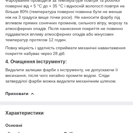
Фарбування проводити за температури повітря та робочої
поверхні від + 5 °С до + 35 °С і відносній вологості повітря не
більше 80% (температура поверхні повинна бути не менше
ніж на 3 градуси вище точки роси). Не наносити фарбу під
впливом прямих сонячних променів, сильного вітру, морозу та
атмосферних опадів. Після нанесення покриття не повинно
піддаватися впливу атмосферних опадів або мінусових
температур протягом 12 годин.
Повну міцність і здатність сприймати механічні навантаження
покриття набуває через 28 діб.
4. Очищення інструменту:
Видалити залишки фарби з інструменту, не допускаючи її
висихання, після чого негайно промити водою. Сліди
затверділої фарби можна видалити механічним шляхом.
Приховати
Характеристики
Основні