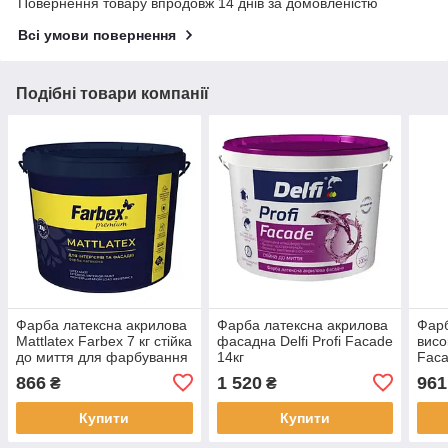
Повернення товару впродовж 14 днів за домовленістю
Всі умови повернення
Подібні товари компанії
Фарба латексна акрилова
Фарба латексна акрилова
Фар
Mattlatex Farbex 7 кг стійка
фасадна Delfi Profi Facade
висо
до миття для фарбування
14кг
Faca
стін і стель у сухих та
866
1 520
961
₴
₴
вологих приміщеннях
Купити
Купити