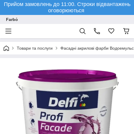
Прийом замовлень до 11:00. Строки відвантажень
оговорюються
Farbо́
Товари та послуги
Фасадні акрилові фарби Водоемульсі