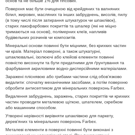
основ та не більше 1% для гіпсових.
Поверхня має бути очищеною від крейдяних та вапняних
білил, жирових, масляних та інших забруднень, висолів, пилу
(в тому числі після затирання штукатурок чи шпаклівок),
старих лакофарбових покриттів та шпалер (які не міцно
тримаються на основі), полімерних клеїв, напливів
будівельних розчинів чи композитів.
Мінеральні основи повинні бути міцними, без крихких частин
чи країв. Матеріал поверхні, а також штукатурні,
шпаклювальні, ізолюючі або клейові елементи повинні
повністю висохнути та бути придатними для ґрунтування та
фарбування акриловими водно-дисперсійними матеріалами.
Заражені пліснявою або грибами частини слід обов’язково
видалити: спочатку механічними засобами, а потім поверхню
обробити антисептиком для мінеральних поверхонь Farbex.
Видалення забруднень, заражень, старих покриттів чи крихких
частин проводити металевою щіткою, шпателем, скребком
або машинним способом.
Утворені нерівності вирівняти шпаклівкою для паркету,
дерев’яних та мінеральних поверхонь Farbex.
Металеві елементи в поверхні повинні бути виконані з