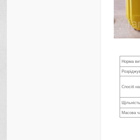
Норма ви
Розріджу
Спосіб н
Щільність
Масова ч