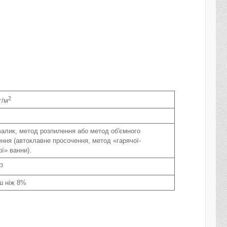
2
г/м
валик, метод розпилення або метод об'ємного
ння (автоклавне просочення, метод «гарячої-
ї» ванни).
3
ш ніж 8%