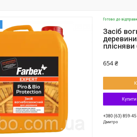
Готово до відправ
Засіб вог
деревини 
плісняви 
654 ₴
К
Купити
+380 (63) 859-45
Дмитро