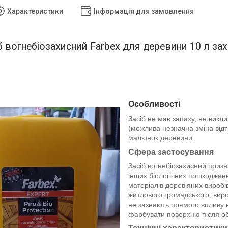
Характеристики
Інформація для замовлення
б вогнебіозахисний Farbex для деревини 10 л зах
Особливості
Засіб не має запаху, не викл
(можлива незначна зміна відті
малюнок деревини.
Сфера застосування
Засіб вогнебіозахисний призн
інших біологічних пошкоджен
матеріалів дерев'яних виробів і
житлового громадського, виро
не зазнають прямого впливу 
фарбувати поверхню після о