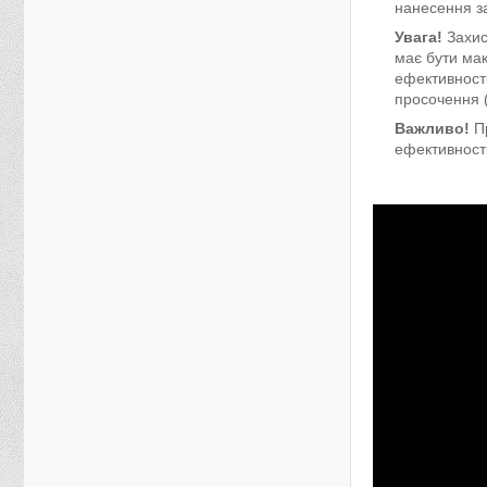
нанесення за
Увага!
Захис
має бути ма
ефективності
просочення (
Важливо!
Пр
ефективності