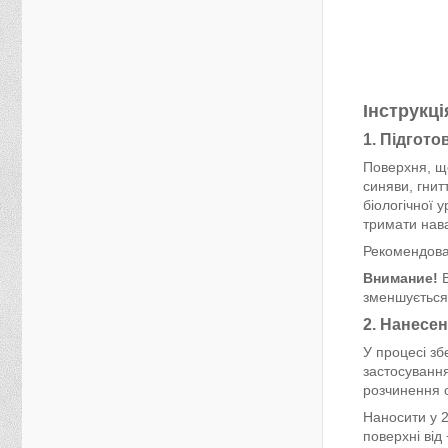
Інструкці
1. Підгото
Поверхня, що
синяви, гнит
біологічної 
тримати нав
Рекомендова
Внимание!
В
зменшується
2. Нанесе
У процесі зб
застосування
розчинення о
Наносити у 
поверхні від