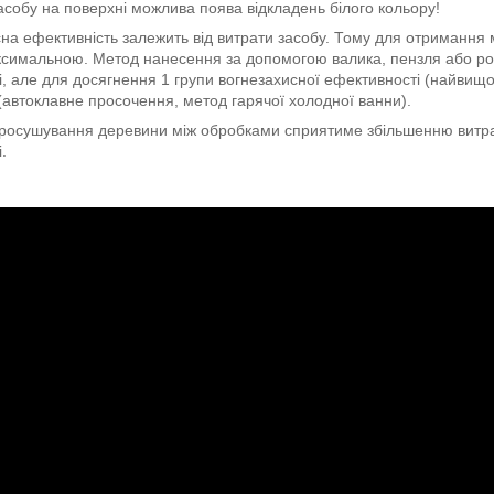
собу на поверхні можлива поява відкладень білого кольору!
на ефективність залежить від витрати засобу. Тому для отримання 
ксимальною. Метод нанесення за допомогою валика, пензля або роз
, але для досягнення 1 групи вогнезахисної ефективності (найвищо
автоклавне просочення, метод гарячої холодної ванни).
осушування деревини між обробками сприятиме збільшенню витрати
.