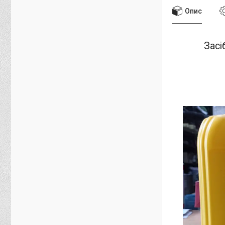
Опис
Засі