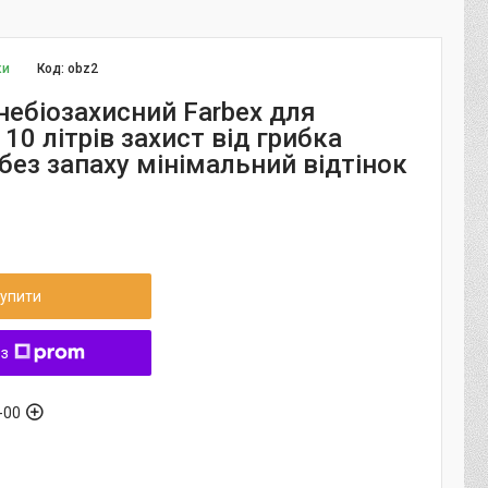
ки
Код:
obz2
небіозахисний Farbex для
10 літрів захист від грибка
без запаху мінімальний відтінок
упити
 з
-00