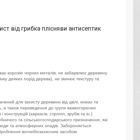
ист від грибка плісняви антисептик
икає корозію чорних металів, не забарвлює деревину
нку деяких порід дерева), не змінює текстуру та
ачений для захисту деревини від цвілі, комах та
ь, а також переведення до групи важкогорючих
 конструкцій (каркасів, стропіл, зрубів та ін.)
бничого та сільськогосподарського призначення, які
води та атмосферних опадів. Забороняється
броблення вогнебіозахисним засобом.