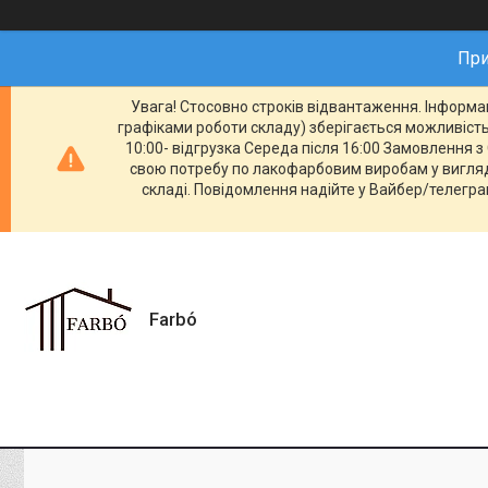
При
Увага! Стосовно строків відвантаження. Інформац
графіками роботи складу) зберігається можливість 
10:00- відгрузка Середа після 16:00 Замовлення з 
свою потребу по лакофарбовим виробам у вигляді
складі. Повідомлення надійте у Вайбер/телеграм
Farbо́