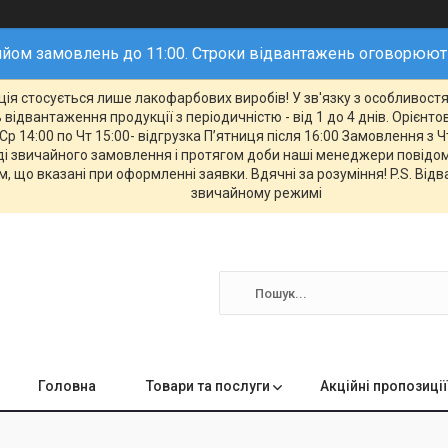
йом замовлень до 11:00. Строки відвантажень оговорюю
ія стосується лише лакофарбових виробів! У зв'язку з особливостям
відвантаження продукції з періодичністю - від 1 до 4 днів. Орієнт
Ср 14:00 по Чт 15:00- відгрузка П’ятниця після 16:00 Замовлення з Ч
 звичайного замовлення і протягом доби наші менеджери повідомл
, що вказані при оформленні заявки. Вдячні за розуміння! P.S. Від
звичайному режимі
Головна
Товари та послуги
Акційні пропозиції