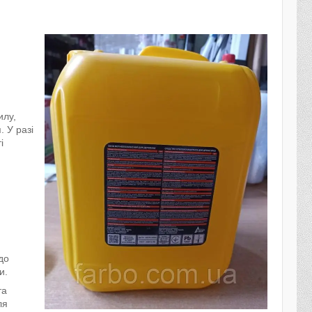
илу,
 У разі
і
до
и.
та
ля