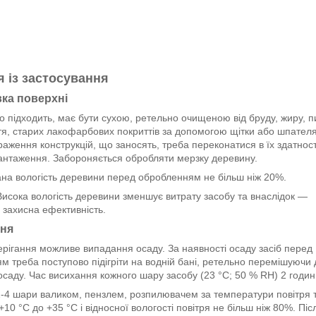
я із застосування
вка поверхні
 підходить, має бути сухою, ретельно очищеною від бруду, жиру, п
тя, старих лакофарбових покриттів за допомогою щітки або шпателя.
ураження конструкцій, що заносять, треба переконатися в їх здатност
антаження. Забороняється обробляти мерзку деревину.
на вологість деревини перед обробленням не більш ніж 20%.
исока вологість деревини зменшує витрату засобу та внаслідок —
 захисна ефективність.
ння
ерігання можливе випадання осаду. За наявності осаду засіб перед
м треба поступово підігріти на водній бані, ретельно перемішуючи 
саду. Час висихання кожного шару засобу (23 °C; 50 % RH) 2 годин
2-4 шари валиком, пензлем, розпилювачем за температури повітря 
 +10 °C до +35 °C і відносної вологості повітря не більш ніж 80%. Піс