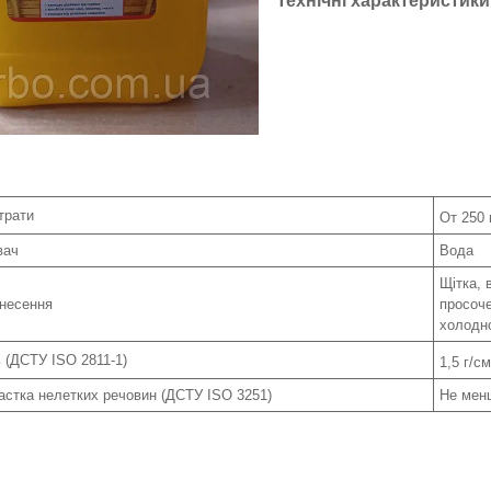
Технічні характеристики
трати
От 250 
вач
Вода
Щітка, 
анесення
просоче
холодно
 (ДСТУ ISO 2811-1)
1,5 г/см
астка нелетких речовин (ДСТУ ISO 3251)
Не мен