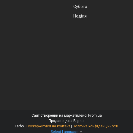
Субота
Неділя
Сайт створений на маркетплейсі
Prom.ua
Продавець на Bigl.ua
Farbо́ |
Поскаржитися на контент
|
Політика конфіденційності
Select Language
▼