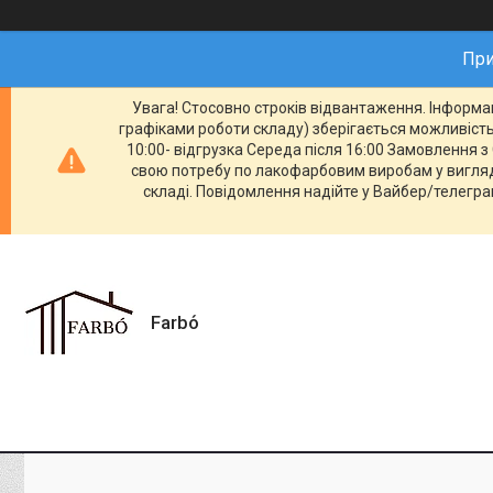
При
Увага! Стосовно строків відвантаження. Інформац
графіками роботи складу) зберігається можливість 
10:00- відгрузка Середа після 16:00 Замовлення з 
свою потребу по лакофарбовим виробам у вигляді
складі. Повідомлення надійте у Вайбер/телеграм
Farbо́