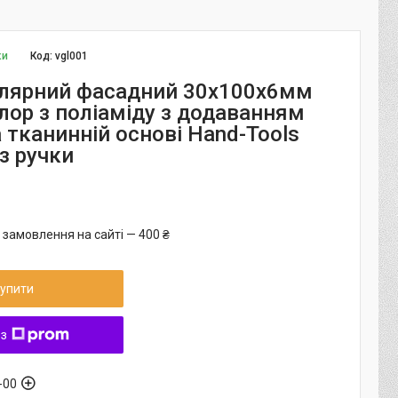
ки
Код:
vgl001
лярний фасадний 30х100х6мм
лор з поліаміду з додаванням
 тканинній основі Hand-Tools
з ручки
 замовлення на сайті — 400 ₴
упити
 з
-00