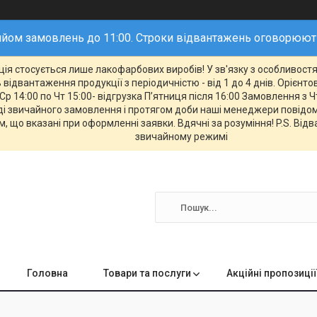
йом замовлень до 11:00. Строки відвантажень оговорюю
ія стосується лише лакофарбових виробів! У зв'язку з особливостям
відвантаження продукції з періодичністю - від 1 до 4 днів. Орієнт
Ср 14:00 по Чт 15:00- відгрузка П’ятниця після 16:00 Замовлення з Ч
 звичайного замовлення і протягом доби наші менеджери повідомл
, що вказані при оформленні заявки. Вдячні за розуміння! P.S. Від
звичайному режимі
Головна
Товари та послуги
Акційні пропозиції