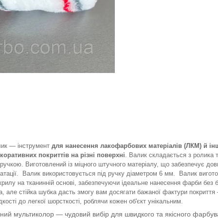
ик — інструмент
для нанесення лакофарбових матеріалів (ЛКМ) й ін
екоративних покриттів на різні поверхні
. Валик складається з ролика 
ручкою. Виготовлений із міцного штучного матеріалу, що забезпечує дов
уатації. Валик використовується під ручку діаметром 6 мм. Валик вигот
крилу на тканинній основі, забезпечуючи ідеальне нанесення фарби без б
а, але стійка шубка дасть змогу вам досягати бажаної фактури покриття
дкості до легкої шорсткості, роблячи кожен об'єкт унікальним.
ний мультиколор — чудовий вибір для швидкого та якісного фарбув