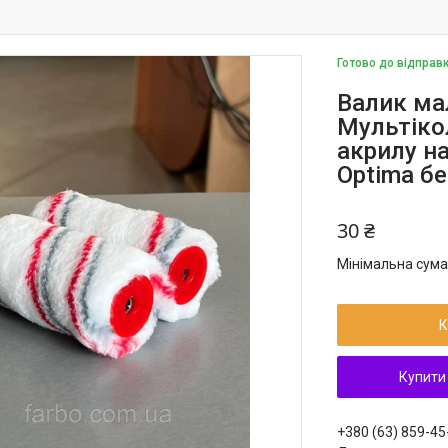
Готово до відправ
Валик ма
Мультіко
акрилу на
Optima бе
30 ₴
Мінімальна сума
К
Купити
+380 (63) 859-45