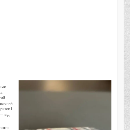
ших
та
гий
овлений
ризок і
 — від
ання.