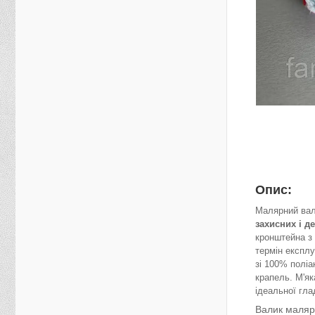
Опис:
Малярний вал
захисних і д
кронштейна з 
термін експл
зі 100% поліа
крапель. М'як
ідеальної гла
Валик маляр