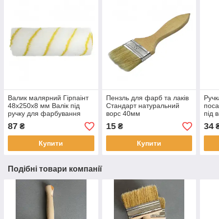
Валик малярний Гірпаінт
Пензль для фарб та лаків
Ручк
48x250х8 мм Валік під
Стандарт натуральний
поса
ручку для фарбування
ворс 40мм
під в
Інструмент
шир
87
15
34
₴
₴
для лакофарбових
маля
матеріалів емалей та
для
Купити
Купити
грунтовок
Подібні товари компанії