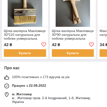
Щітка малярна Макловиця
Щітка малярна Макловиця
Мак
30*110 натуральна для
30*90 натуральна для
нату
побілки універсальна
побілки універсальна
пензель
пензель
42
42
34
₴
₴
Купити
Купити
Про нас
100% позитивних з 173 відгуків за рік
Працює з 22.08.2022
м. Житомир
м.. Житомир пров. 2-й Іподромний, 1-б, Житомир,
Україна