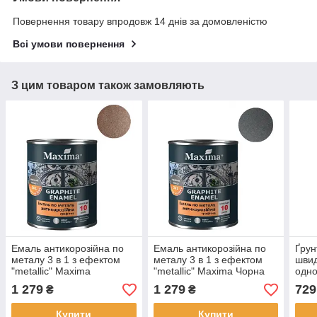
Повернення товару впродовж 14 днів за домовленістю
Всі умови повернення
З цим товаром також замовляють
Емаль антикорозійна по
Емаль антикорозійна по
Ґрун
металу 3 в 1 з ефектом
металу 3 в 1 з ефектом
шви
"metallic" Maxima
"metallic" Maxima Чорна
одн
Коричнева 2.3кг текстура
2.3кг текстура мерехтіння
алкі
1 279
1 279
729
₴
₴
мерехтіння маскує та
маскує та вирівнює
кори
вирівнює нерівності
нерівності
атмо
Купити
Купити
адге