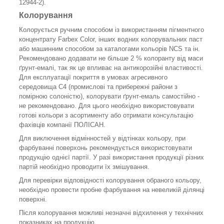
12944-2).
Колорування
Колорується ручним способом із використанням пігментного
концентрату Farbex Color, інших водних колорувальних паст
або машинним способом за каталогами кольорів NCS та ін.
Рекомендовано додавати не більше 2 % колоранту від маси
ґрунт-емалі, так як це впливає на антикорозійні властивості.
Для експлуатації покриття в умовах агресивного
середовища С4 (промислові та прибережні райони з
помірною солоністю), колорувати ґрунт-емаль самостійно -
не рекомендовано. Для цього необхідно використовувати
готові кольори з асортименту або отримати консультацію
фахівців компанії ПОЛІСАН.
Для виключення відмінностей у відтінках кольору, при
фарбуванні поверхонь рекомендується використовувати
продукцію однієї партії. У разі використання продукції різних
партій необхідно проводити їх змішування.
Для перевірки відповідності колорування обраного кольору,
необхідно провести пробне фарбування на невеликій ділянці
поверхні.
Після колорування можливі незначні відхилення у технічних
показниках на продукцію.