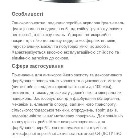
Особливості
Однокомпонентна, воднодисперсійна акрилова ґрунт-емаль
функціонально поєднує в собі: адгезійну ґрунтовку, захист
від корозії та фінішну емаль. Утворює антикорозійне
покриття, стійке до впливу води, атмосферних впливів,
індустріальних масел та побутових миючих засобів.
Характеризується високою експлуатаційною стійкістю та
відмінною адгезією до основи.
Сфера застосування
Призначена для антикорозійного захисту та декоративного
фарбування поверхонь із чорного та оцинкованого металу
(чистих або зі слідами корозії завтовшки до 100 мкм),
алюмінію, а також для захисту дерев’яних та мінеральних
поверхонь. Застосовується для фарбування обладнання,
механізмів, елементів споруд, залізничного транспорту,
сільськогосподарської техніки, огороджень, воріт, дахів,
водовідливів та інших металевих поверхонь. Для зовнішніх
та внутрішніх робіт. Може використовуватись для
фарбування виробів, які експлуатуються в умовах
атмосферної корозійної активності категорії С4 (ДСТУ ISO