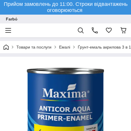
Прийом замовлень до 11:00. Строки відвантажень
оговорюються
Farbо́
Товари та послуги
Емалі
Ґрунт-емаль акрилова 3 в 1 