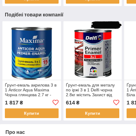
Подібні товари компанії
Ґрунт-емаль акрилова 3 в
Ґрунт-емаль для металу
Ґрун
1 Anticor Aqua Maxima
по іржі 3 в 1 Delfi чорна
1 An
Чорна глянцева 2.7 кг -
2.8кг містить Захист від
Біла
адгезійна ґрунтовка,
корозії Адгезійний ґрунт
адге
1 817
614
1 8
₴
₴
захист від корозії та
Декоративну емаль
захис
фінішна емаль
фіні
Купити
Купити
Про нас