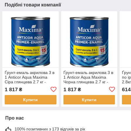
Подібні товари компанії
Ґрунт-емаль акрилова 3 в
Ґрунт-емаль акрилова 3 в
Ґрун
1 Anticor Aqua Maxima
1 Anticor Aqua Maxima
по ір
Сіра глянцева 2.7 кг -
Чорна глянцева 2.7 кг -
2.8к
адгезійна ґрунтовка,
адгезійна ґрунтовка,
коро
1 817
1 817
614
₴
₴
захист від корозії та
захист від корозії та
Деко
фінішна емаль
фінішна емаль
Купити
Купити
Про нас
100% позитивних з 173 відгуків за рік