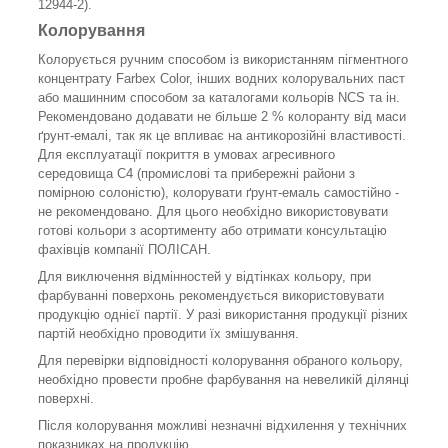
12944-2).
Колорування
Колорується ручним способом із використанням пігментного
концентрату Farbex Color, інших водних колорувальних паст
або машинним способом за каталогами кольорів NCS та ін.
Рекомендовано додавати не більше 2 % колоранту від маси
ґрунт-емалі, так як це впливає на антикорозійні властивості.
Для експлуатації покриття в умовах агресивного
середовища С4 (промислові та прибережні райони з
помірною солоністю), колорувати ґрунт-емаль самостійно -
не рекомендовано. Для цього необхідно використовувати
готові кольори з асортименту або отримати консультацію
фахівців компанії ПОЛІСАН.
Для виключення відмінностей у відтінках кольору, при
фарбуванні поверхонь рекомендується використовувати
продукцію однієї партії. У разі використання продукції різних
партій необхідно проводити їх змішування.
Для перевірки відповідності колорування обраного кольору,
необхідно провести пробне фарбування на невеликій ділянці
поверхні.
Після колорування можливі незначні відхилення у технічних
показниках на продукцію.