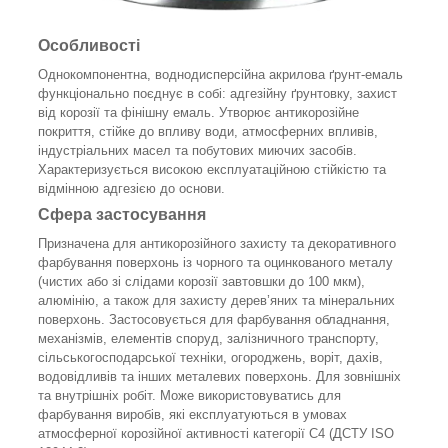
Особливості
Однокомпонентна, воднодисперсійна акрилова ґрунт-емаль
функціонально поєднує в собі: адгезійну ґрунтовку, захист
від корозії та фінішну емаль. Утворює антикорозійне
покриття, стійке до впливу води, атмосферних впливів,
індустріальних масел та побутових миючих засобів.
Характеризується високою експлуатаційною стійкістю та
відмінною адгезією до основи.
Сфера застосування
Призначена для антикорозійного захисту та декоративного
фарбування поверхонь із чорного та оцинкованого металу
(чистих або зі слідами корозії завтовшки до 100 мкм),
алюмінію, а також для захисту дерев’яних та мінеральних
поверхонь. Застосовується для фарбування обладнання,
механізмів, елементів споруд, залізничного транспорту,
сільськогосподарської техніки, огороджень, воріт, дахів,
водовідливів та інших металевих поверхонь. Для зовнішніх
та внутрішніх робіт. Може використовуватись для
фарбування виробів, які експлуатуються в умовах
атмосферної корозійної активності категорії С4 (ДСТУ ISO