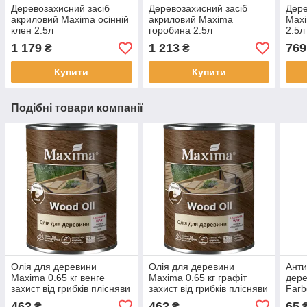
Деревозахисний засіб
Деревозахисний засіб
Дере
акриловий Maxima осінній
акриловий Maxima
Maxi
клен 2.5л
горобина 2.5л
2.5л
1 179
1 213
769
₴
₴
Купити
Купити
Подібні товари компанії
Олія для деревини
Олія для деревини
Анти
Maxima 0.65 кг венге
Maxima 0.65 кг графіт
дере
захист від грибків плісняви
захист від грибків плісняви
Farb
атмосферних впливів
атмосферних впливів
дере
462
462
65
₴
₴