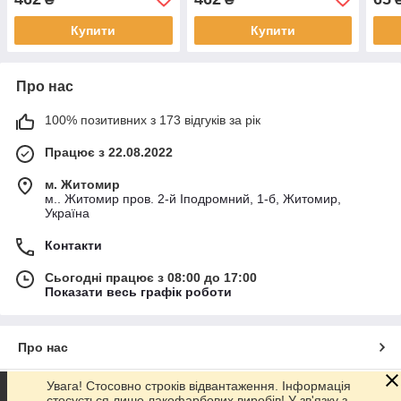
гриб
атмо
Купити
Купити
Про нас
100% позитивних з 173 відгуків за рік
Працює з 22.08.2022
м. Житомир
м.. Житомир пров. 2-й Іподромний, 1-б, Житомир,
Україна
Контакти
Сьогодні працює з 08:00 до 17:00
Показати весь графік роботи
Про нас
Увага! Стосовно строків відвантаження. Інформація
Контакти
стосується лише лакофарбових виробів! У зв'язку з