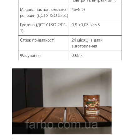
повітря та витрати олії.
Масова частка нелетких
45±5 %
речовин (ДСТУ ISO 3251)
Густина (ДСТУ ISO 2811-
0,9 ±0,03 г/см
3
1)
Строк придатності
24 місяці із дати
виготовлення
Фасування
0,65 кг
.