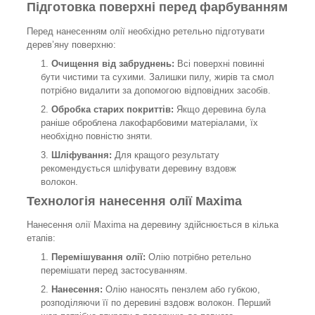
Підготовка поверхні перед фарбуванням
Перед нанесенням олії необхідно ретельно підготувати
дерев’яну поверхню:
Очищення від забруднень:
Всі поверхні повинні
бути чистими та сухими. Залишки пилу, жирів та смол
потрібно видалити за допомогою відповідних засобів.
Обробка старих покриттів:
Якщо деревина була
раніше оброблена лакофарбовими матеріалами, їх
необхідно повністю зняти.
Шліфування:
Для кращого результату
рекомендується шліфувати деревину вздовж
волокон.
Технологія нанесення олії Maxima
Нанесення олії Maxima на деревину здійснюється в кілька
етапів:
Перемішування олії:
Олію потрібно ретельно
перемішати перед застосуванням.
Нанесення:
Олію наносять пензлем або губкою,
розподіляючи її по деревині вздовж волокон. Перший