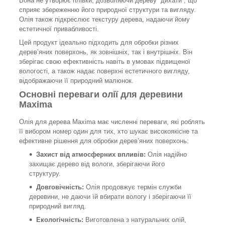
Вона не утворює плівки, дозволяючи дереву “дихати”, що
сприяє збереженню його природної структури та вигляду.
Олія також підкреслює текстуру дерева, надаючи йому
естетичної привабливості.
Цей продукт ідеально підходить для обробки різних
дерев’яних поверхонь, як зовнішніх, так і внутрішніх. Він
зберігає свою ефективність навіть в умовах підвищеної
вологості, а також надає поверхні естетичного вигляду,
відображаючи її природний малюнок.
Основні переваги олії для деревини
Maxima
Олія для дерева Maxima має численні переваги, які роблять
її вибором номер один для тих, хто шукає високоякісне та
ефективне рішення для обробки дерев’яних поверхонь:
Захист від атмосферних впливів:
Олія надійно
захищає дерево від вологи, зберігаючи його
структуру.
Довговічність:
Олія продовжує термін служби
деревини, не даючи їй вбирати вологу і зберігаючи її
природний вигляд.
Екологічність:
Виготовлена з натуральних олій,