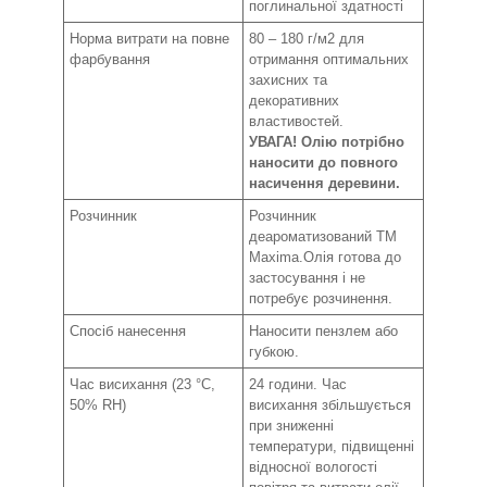
поглинальної здатності
Норма витрати на повне
80 – 180 г/м
2
для
фарбування
отримання оптимальних
захисних та
декоративних
властивостей.
УВАГА! Олію потрібно
наносити до повного
насичення деревини.
Розчинник
Розчинник
деароматизований ТМ
Махіmа.Олія готова до
застосування і не
потребує розчинення.
Спосіб нанесення
Наносити пензлем або
губкою.
Час висихання (23 °С,
24 години. Час
50% RH)
висихання збільшується
при зниженні
температури, підвищенні
відносної вологості