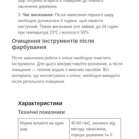
шар потрібно втирати в поверхню до повного
насичення деревини.
Час висихання:
Після нанесення першого шару
необхідно дочекатися 4 години, щоб нанести
наступний. Повне висихання олії займає до 24 годин
при температурі 23°C і вологості 50%.
Очищення інструментів після
фарбування
Після закінчення роботи з олією необхідно очистити
інструменти. Для цього використовуйте розчинник, а після
очищення — теплою водою з миючим засобом. Всі
матеріали, що контактували з олією, необхідно викидати
після ретельного очищення.
Характеристики
Технічні показники
Норма витрати на один
40-60 г/м
2
, залежно від
шар
методу нанесення,
породи деревини та її