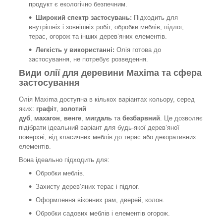
продукт є екологічно безпечним.
Широкий спектр застосувань:
Підходить для
внутрішніх і зовнішніх робіт, обробки меблів, підлог,
терас, огорож та інших дерев’яних елементів.
Легкість у використанні:
Олія готова до
застосування, не потребує розведення.
Види олії для деревини Maxima та сфера
застосування
Олія Maxima доступна в кількох варіантах кольору, серед
яких:
графіт
,
золотий
дуб
,
махагон
,
венге
,
мигдаль
та
безбарвний
. Це дозволяє
підібрати ідеальний варіант для будь-якої дерев’яної
поверхні, від класичних меблів до терас або декоративних
елементів.
Вона ідеально підходить для:
Обробки меблів.
Захисту дерев’яних терас і підлог.
Оформлення віконних рам, дверей, колон.
Обробки садових меблів і елементів огорож.