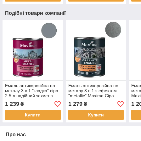
Подібні товари компанії
Емаль антикорозійна по
Емаль антикорозійна по
Емал
металу 3 в 1 "гладка" сіра
металу 3 в 1 з ефектом
мета
2.5 л надійний захист з
"metallic" Maxima Сіра
Maxi
глянцевим ефектом
2.3кг текстура мерехтіння
з пе
1 239
1 279
1 2
₴
₴
маскує та вирівнює
карб
нерівності
Купити
Купити
Про нас