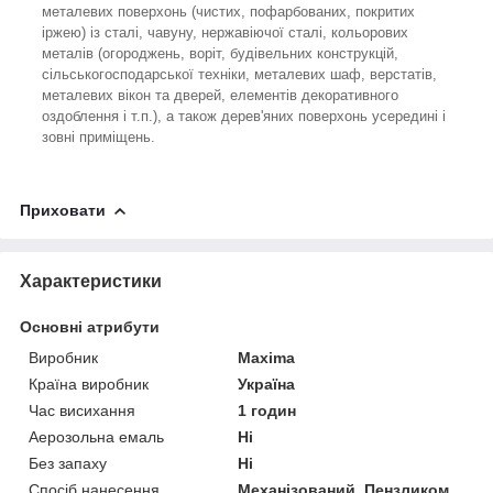
металевих поверхонь (чистих, пофарбованих, покритих
іржею) із сталі, чавуну, нержавіючої сталі, кольорових
металів (огороджень, воріт, будівельних конструкцій,
сільськогосподарської техніки, металевих шаф, верстатів,
металевих вікон та дверей, елементів декоративного
оздоблення і т.п.), а також дерев'яних поверхонь усередині і
зовні приміщень.
Приховати
Характеристики
Основні атрибути
Виробник
Maxima
Країна виробник
Україна
Час висихання
1 годин
Аерозольна емаль
Ні
Без запаху
Ні
Спосіб нанесення
Механізований, Пензликом,