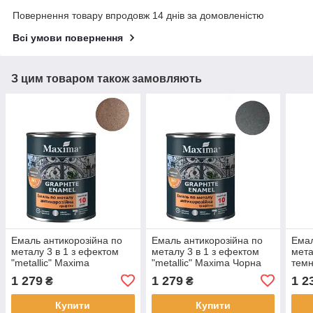
Повернення товару впродовж 14 днів за домовленістю
Всі умови повернення
З цим товаром також замовляють
Емаль антикорозійна по
Емаль антикорозійна по
Емал
металу 3 в 1 з ефектом
металу 3 в 1 з ефектом
мета
"metallic" Maxima
"metallic" Maxima Чорна
темн
Коричнева 2.3кг текстура
2.3кг текстура мерехтіння
наді
1 279
1 279
1 2
₴
₴
мерехтіння маскує та
маскує та вирівнює
гля
вирівнює нерівності
нерівності
Купити
Купити