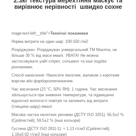
2.3кг текстура мерехтіння маскує та
вирівнює нерівності швидко сохне
mage-text-left__title">
Технічні показники
Норма витрати на один шар: 100-150 г/м
2
Розріджувач: Розріджувач універсальний ТМ Maxima, не
більше 30 % від маси емалі. УВАГА! Не можна
застосовувати уайт-спірит, сольвент та інші подібні
розчинники.
Спосіб нанесення: Наносити пензлем, валиком з коротким
ворсом або фарборозпилювачем.
Час висихання (23 °С, 50% RH): 1 година. Час висихання
збільшується при зниженні температури, та підвищенні
відносної вологості повітря та залежить від витрати
(товщини шару) емалі.
Масова частка нелетких речовин (ДСТУ ISO 3251): 56,5±2 %
(Сріблястий); 59,5±2 % (інші кольори)
Густина (ДСТУ ISO 2811-1): ≈ 1,13 г/см
3
(Сріблястий);
1,16±0,02 г/см
3
(інші кольори)