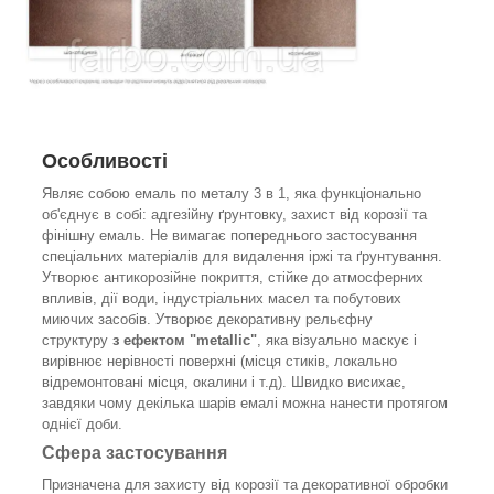
Особливості
Являє собою емаль по металу 3 в 1, яка функціонально
об'єднує в собі: адгезійну ґрунтовку, захист від корозії та
фінішну емаль. Не вимагає попереднього застосування
спеціальних матеріалів для видалення іржі та ґрунтування.
Утворює антикорозійне покриття, стійке до атмосферних
впливів, дії води, індустріальних масел та побутових
миючих засобів. Утворює декоративну рельєфну
структуру
з ефектом "metallic"
, яка візуально маскує і
вирівнює нерівності поверхні (місця стиків, локально
відремонтовані місця, окалини і т.д). Швидко висихає,
завдяки чому декілька шарів емалі можна нанести протягом
однієї доби.
Сфера застосування
Призначена для захисту від корозії та декоративної обробки