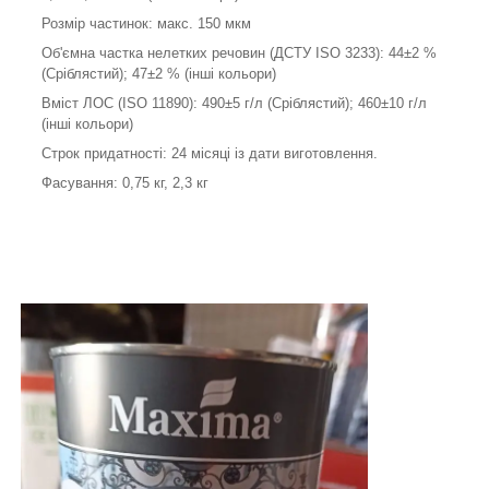
Розмір частинок: макс. 150 мкм
Об'ємна частка нелетких речовин (ДСТУ ISO 3233): 44±2 %
(Сріблястий); 47±2 % (інші кольори)
Вміст ЛОС (ISO 11890): 490±5 г/л (Сріблястий); 460±10 г/л
(інші кольори)
Строк придатності: 24 місяці із дати виготовлення.
Фасування: 0,75 кг, 2,3 кг